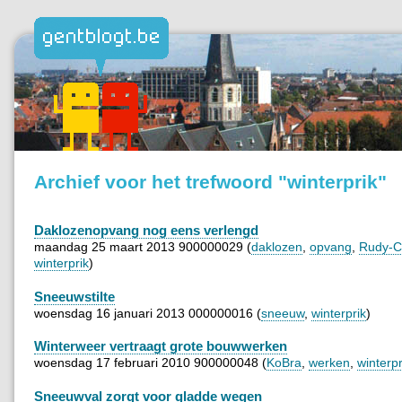
Archief voor het trefwoord "winterprik"
Daklozenopvang nog eens verlengd
maandag 25 maart 2013 900000029 (
daklozen
,
opvang
,
Rudy-C
winterprik
)
Sneeuwstilte
woensdag 16 januari 2013 000000016 (
sneeuw
,
winterprik
)
Winterweer vertraagt grote bouwwerken
woensdag 17 februari 2010 900000048 (
KoBra
,
werken
,
winterpr
Sneeuwval zorgt voor gladde wegen