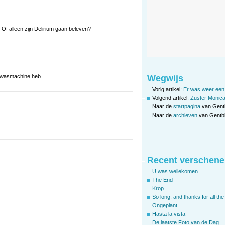
Of alleen zijn Delirium gaan beleven?
Wegwijs
en wasmachine heb.
Vorig artikel:
Er was weer een 
Volgend artikel:
Zuster Monic
Naar de
startpagina
van Gent
Naar de
archieven
van Gentbl
Recent verschene
U was wellekomen
The End
Krop
So long, and thanks for all the 
Ongeplant
Hasta la vista
De laatste Foto van de Dag…