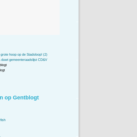
grote hoop op de Stadsloop! (2)
a duwt gemeenteraadslijst CD&V
blogt
ogt
n op Gentblogt
fish
.