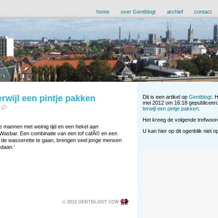
home
over Gentblogt
archief
contact
wijl een pintje pakken
Dit is een artikel op
Gentblogt
. 
mei 2012 om 16:18 gepubliceerd
terwijl een pintje pakken
.
Het kreeg de volgende trefwoo
 mannen met weinig tijd en een hekel aan
U kan hier op dit ogenblik niet 
 Wasbar. Een combinatie van een tof cafÃ© en een
r de wasserette te gaan, brengen veel jonge mensen
daan.’
© 2012 GENTBLOGT VZW