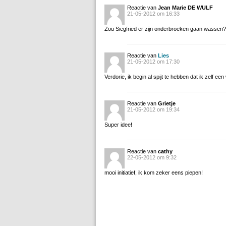
Reactie van
Jean Marie DE WULF
21-05-2012 om 16:33
Zou Siegfried er zijn onderbroeken gaan wassen? 
Reactie van
Lies
21-05-2012 om 17:30
Verdorie, ik begin al spijt te hebben dat ik zelf e
Reactie van
Grietje
21-05-2012 om 19:34
Super idee!
Reactie van
cathy
22-05-2012 om 9:32
mooi initiatief, ik kom zeker eens piepen!