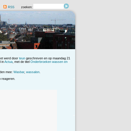
RSS
zoeken:
Het werd door
teun
geschreven en op maandag 21
 in
Actua
, met de titel
Onderbroeken wassen en
rden mee:
Wasbar
,
wassalon
.
op reageren.