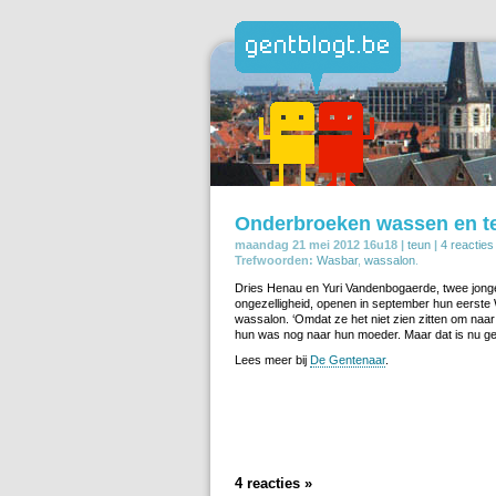
Onderbroeken wassen en ter
maandag 21 mei 2012 16u18 |
teun
|
4 reacties
Trefwoorden:
Wasbar
,
wassalon
.
Dries Henau en Yuri Vandenbogaerde, twee jonge
ongezelligheid, openen in september hun eerste
wassalon. ‘Omdat ze het niet zien zitten om naa
hun was nog naar hun moeder. Maar dat is nu ge
Lees meer bij
De Gentenaar
.
4 reacties »