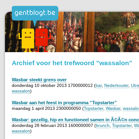
Archief voor het trefwoord "wassalon"
Wasbar steekt grens over
donderdag 10 oktober 2013 1700000012 (
bar
,
Nederkouter
,
Utr
wassalon
)
Wasbar aan het feest in programma “Topstarter”
maandag 1 april 2013 2300000050 (
Topstarter
,
Wasbar
,
wassalo
Wasbar: gezellig, hip en functioneel samen in Ã©Ã©n con
donderdag 28 februari 2013 1600000007 (
brunch
,
Topstarter
,
Wa
wassalon
)