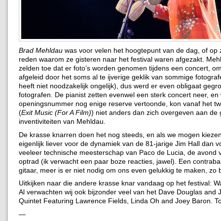
Brad Mehldau
was voor velen het hoogtepunt van de dag, of op z
reden waarom ze gisteren naar het festival waren afgezakt. Meh
zelden toe dat er foto’s worden genomen tijdens een concert, om
afgeleid door het soms al te ijverige geklik van sommige fotogra
heeft niet noodzakelijk ongelijk), dus werd er even obligaat geg
fotografen. De pianist zetten evenwel een sterk concert neer, en w
openingsnummer nog enige reserve vertoonde, kon vanaf het 
(
Exit Music (For A Film)
) niet anders dan zich overgeven aan de 
inventiviteiten van Mehldau.
De krasse knarren doen het nog steeds, en als we mogen kieze
eigenlijk liever voor de dynamiek van de 81-jarige Jim Hall dan v
veeleer technische meesterschap van Paco de Lucia, de avond 
optrad (ik verwacht een paar boze reacties, jawel). Een contrab
gitaar, meer is er niet nodig om ons even gelukkig te maken, zo bl
Uitkijken naar die andere krasse knar vandaag op het festival: W
Al verwachten wij ook bijzonder veel van het Dave Douglas and
Quintet Featuring Lawrence Fields, Linda Oh and Joey Baron. Tot
—