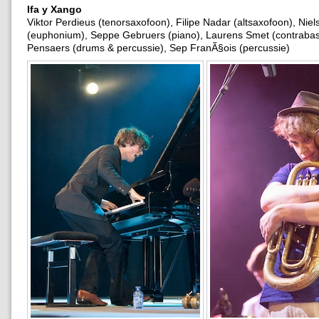
Ifa y Xango
Viktor Perdieus (tenorsaxofoon), Filipe Nadar (altsaxofoon), Nie
(euphonium), Seppe Gebruers (piano), Laurens Smet (contraba
Pensaers (drums & percussie), Sep FranÃ§ois (percussie)