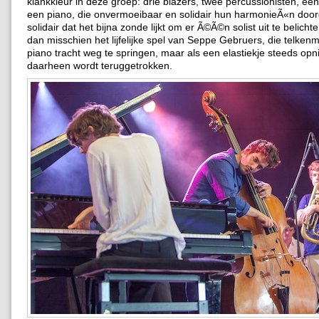
klankkleur in deze groep: drie blazers, twee percussionisten, ee
een piano, die onvermoeibaar en solidair hun harmonieÃ«n doo
solidair dat het bijna zonde lijkt om er Ã©Ã©n solist uit te belicht
dan misschien het lijfelijke spel van Seppe Gebruers, die telkenm
piano tracht weg te springen, maar als een elastiekje steeds op
daarheen wordt teruggetrokken.