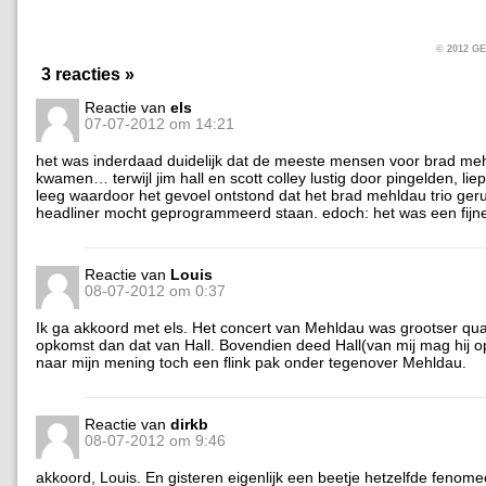
© 2012 
3 reacties »
Reactie van
els
07-07-2012 om 14:21
het was inderdaad duidelijk dat de meeste mensen voor brad me
kwamen… terwijl jim hall en scott colley lustig door pingelden, lie
leeg waardoor het gevoel ontstond dat het brad mehldau trio geru
headliner mocht geprogrammeerd staan. edoch: het was een fijn
Reactie van
Louis
08-07-2012 om 0:37
Ik ga akkoord met els. Het concert van Mehldau was grootser qu
opkomst dan dat van Hall. Bovendien deed Hall(van mij mag hij o
naar mijn mening toch een flink pak onder tegenover Mehldau.
Reactie van
dirkb
08-07-2012 om 9:46
akkoord, Louis. En gisteren eigenlijk een beetje hetzelfde fenom