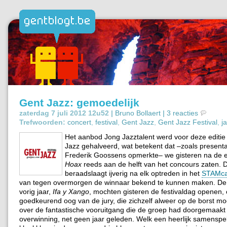
Gent Jazz: gemoedelijk
zaterdag 7 juli 2012 12u52 |
Bruno Bollaert
|
3 reacties
Trefwoorden:
concert
,
festival
,
Gent Jazz
,
Gent Jazz Festival
,
j
Het aanbod Jong Jazztalent werd voor deze editie
Jazz gehalveerd, wat betekent dat –zoals presentat
Frederik Goossens opmerkte– we gisteren na de e
Hoax
reeds aan de helft van het concours zaten. D
beraadslaagt ijverig na elk optreden in het
STAMc
van tegen overmorgen de winnaar bekend te kunnen maken. De
vorig jaar,
Ifa y Xango
, mochten gisteren de festivaldag openen,
goedkeurend oog van de jury, die zichzelf alweer op de borst m
over de fantastische vooruitgang die de groep had doorgemaakt
overwinning, net geen jaar geleden. Welk een heerlijk samenspel