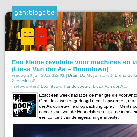
Een kleine revolutie voor machines en v
(Liesa Van der Aa – Boomtown)
vrijdag 20 juli 2012 12u01 |
Bram De Meyer
(tekst),
Bruno Bolla
2 reacties
Trefwoorden:
Boomtown
,
Handelsbeurs
,
Liesa Van der Aa
.
Exact een week nadat ze de menigte die voor Ant
Gent Jazz was opgedaagd mocht opwarmen, maak
der Aa opnieuw haar opwachting op â€˜n Gents p
concertzaal van de Handelsbeurs blijkt de ideale s
een concert van de eigenzinnige artieste.