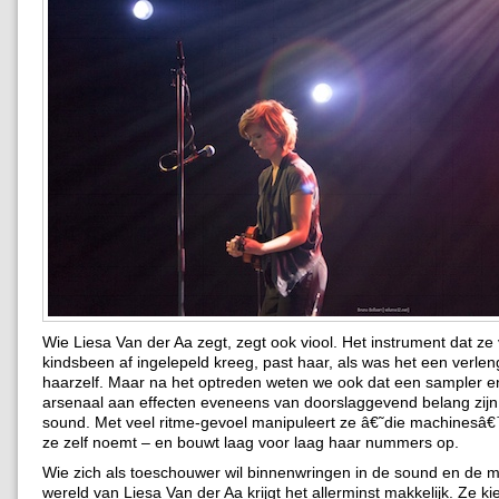
Wie Liesa Van der Aa zegt, zegt ook viool. Het instrument dat ze
kindsbeen af ingelepeld kreeg, past haar, als was het een verle
haarzelf. Maar na het optreden weten we ook dat een sampler e
arsenaal aan effecten eveneens van doorslaggevend belang zijn
sound. Met veel ritme-gevoel manipuleert ze â€˜die machinesâ€
ze zelf noemt – en bouwt laag voor laag haar nummers op.
Wie zich als toeschouwer wil binnenwringen in de sound en de m
wereld van Liesa Van der Aa krijgt het allerminst makkelijk. Ze k