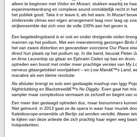
alleen te beginnen met
Visitor
en
Mozart
, stukken waarbij ze haa
experimenteerdrang en complexe sound onmiddellijk recht in het
het publiek gooit. Take it or leave it, als het ware. In
Mozart
bouwt
zinderende climax een eigen arrangement laag voor laag op zoa
strijkensemble dat zich voor de volle 100% aan het geven is.
Een begeleidingsband is er ook en onder dreigende violen breng
mannen op het podium. Met een meerstemmig gezongen
Birds 
het van zware distortion en gescandeer voorziene Our Place ei
direct hun plaats op het podium op. In die band, beuzak Pieter-
en Arne Leurentop op gitaar en Ephraim Cielen op bas en drum. 
optreden een boost met onder meer prachtige versies van
My L
nerveus gitaargetokkel voortjakkert – en
Low Manâ€™s Land
, e
macabre als een kleine revolutie.
Als afsluiter brengt ze solo een geslaagde mashup van Iggy P
Nightclubbing
en Blackstreetâ€™s
No Diggity
. Even gaat het mi
sampler maar complexloos vermaant ze zichzelf en begint van v
Een meer dan geslaagd optreden dus, maar bisnummers kunnen 
Niet getreurd, in 2013 gaat ze de opera in waar haar muziek doo
Kaleidoscope-ensemble uit Berlijn zal worden vertolkt. Alweer iet
te kijken van deze artieste die zich prachtig haar eigen weg baan
hokjesdenken.