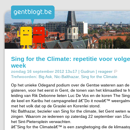
Sing for the Climate: repetitie voor volg
week
zondag 16 september 2012 13u17 |
Gudrun
|
reageer
Trefwoorden:
Big Ask
,
Nic-Balthazar
,
Sing for the Climate
.
Op het unieke Odegand podium over de Gentse wateren aan de 
gisteren, voor het eerst in Gent, de tonen van het klimaatlied te
leiding van Rik Debonne lieten Luc De Vos en de koren The Sing
de keel en Karibu het campagnelied â€˜Do it nowâ€™ weergal
met het volk dat op de Graslei en Korenlei stond.
Nic Balthazar, bezieler van Sing for the climate, liet Gent weten
zingen. Waarom ze iedereen op zaterdag 22 september van 15u 
het Sint-Pietersplein verwachten.
â€˜Sing for the Climateâ€™ is een zangbetoging die de klimaat