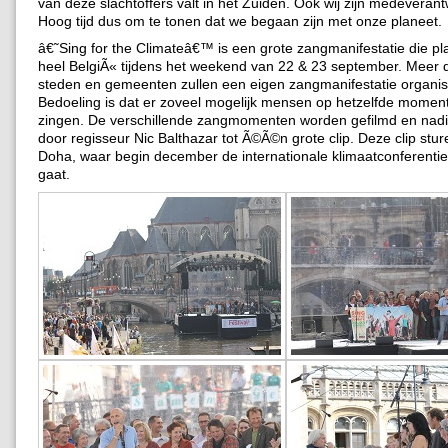
van deze slachtoffers valt in het Zuiden. Ook wij zijn medeverant
Hoog tijd dus om te tonen dat we begaan zijn met onze planeet.
â€˜Sing for the Climateâ€™ is een grote zangmanifestatie die pla
heel BelgiÃ« tijdens het weekend van 22 & 23 september. Meer 
steden en gemeenten zullen een eigen zangmanifestatie organis
Bedoeling is dat er zoveel mogelijk mensen op hetzelfde moment 
zingen. De verschillende zangmomenten worden gefilmd en nadi
door regisseur Nic Balthazar tot Ã©Ã©n grote clip. Deze clip stur
Doha, waar begin december de internationale klimaatconferentie
gaat.