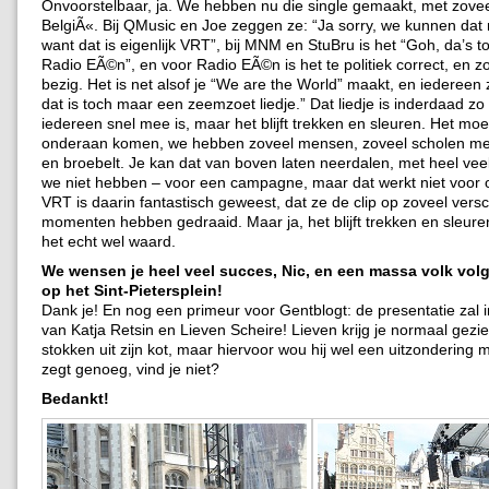
Onvoorstelbaar, ja. We hebben nu die single gemaakt, met zoveel
BelgiÃ«. Bij QMusic en Joe zeggen ze: “Ja sorry, we kunnen dat 
want dat is eigenlijk VRT”, bij MNM en StuBru is het “Goh, da’s t
Radio EÃ©n”, en voor Radio EÃ©n is het te politiek correct, en zo
bezig. Het is net alsof je “We are the World” maakt, en iedereen 
dat is toch maar een zeemzoet liedje.” Dat liedje is inderdaad z
iedereen snel mee is, maar het blijft trekken en sleuren. Het moet
onderaan komen, we hebben zoveel mensen, zoveel scholen mee
en broebelt. Je kan dat van boven laten neerdalen, met heel veel
we niet hebben – voor een campagne, maar dat werkt niet voor 
VRT is daarin fantastisch geweest, dat ze de clip op zoveel versc
momenten hebben gedraaid. Maar ja, het blijft trekken en sleuren
het echt wel waard.
We wensen je heel veel succes, Nic, en een massa volk vo
op het Sint-Pietersplein!
Dank je! En nog een primeur voor Gentblogt: de presentatie zal i
van Katja Retsin en Lieven Scheire! Lieven krijg je normaal gez
stokken uit zijn kot, maar hiervoor wou hij wel een uitzondering 
zegt genoeg, vind je niet?
Bedankt!