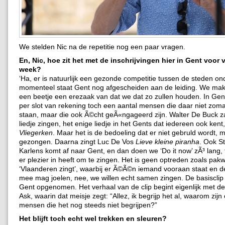
We stelden Nic na de repetitie nog een paar vragen.
En, Nic, hoe zit het met de inschrijvingen hier in Gent voor
week?
‘Ha, er is natuurlijk een gezonde competitie tussen de steden ond
momenteel staat Gent nog afgescheiden aan de leiding. We mak
een beetje een erezaak van dat we dat zo zullen houden. In Ge
per slot van rekening toch een aantal mensen die daar niet zoma
staan, maar die ook Ã©cht geÃ«ngageerd zijn. Walter De Buck za
liedje zingen, het enige liedje in het Gents dat iedereen ook kent,
Vliegerken
. Maar het is de bedoeling dat er niet gebruld wordt,
gezongen. Daarna zingt Luc De Vos
Lieve kleine piranha
. Ook St
Karlens komt af naar Gent, en dan doen we ‘Do it now’ zÃ³ lang, 
er plezier in heeft om te zingen. Het is geen optreden zoals pak
‘Vlaanderen zingt’, waarbij er Ã©Ã©n iemand vooraan staat en d
mee mag joelen, nee, we willen echt samen zingen. De basisclip 
Gent opgenomen. Het verhaal van de clip begint eigenlijk met de
Ask, waarin dat meisje zegt: “Allez, ik begrijp het al, waarom zijn
mensen die het nog steeds niet begrijpen?”
Het blijft toch echt wel trekken en sleuren?