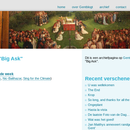
home
over Gentblogt
archief
contact
 "Big Ask"
Dit is een archiefpagina op
Gent
"Big Ask".
ende week
Recent verschene
k
,
Nic-Balthazar
,
Sing for the Climate
)
U was wellekomen
The End
Krop
So long, and thanks for all the 
Ongeplant
Hasta la vista
De laatste Foto van de Dag…
Wat was het goed!
Jan Matthys annexeert randg
Gent’