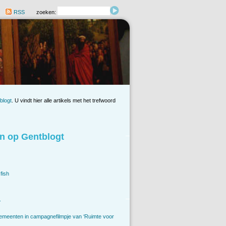
RSS
zoeken:
blogt
. U vindt hier alle artikels met het trefwoord
n op Gentblogt
fish
.
emeenten in campagnefilmpje van ‘Ruimte voor