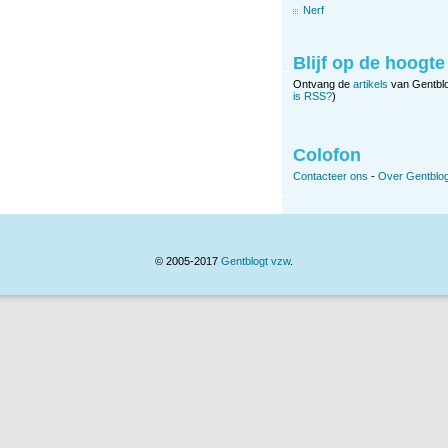
Nerf
Blijf op de hoogte
Ontvang de
artikels
van Gentbl
is RSS?
)
Colofon
Contacteer ons
-
Over Gentblog
© 2005-2017
Gentblogt vzw
.