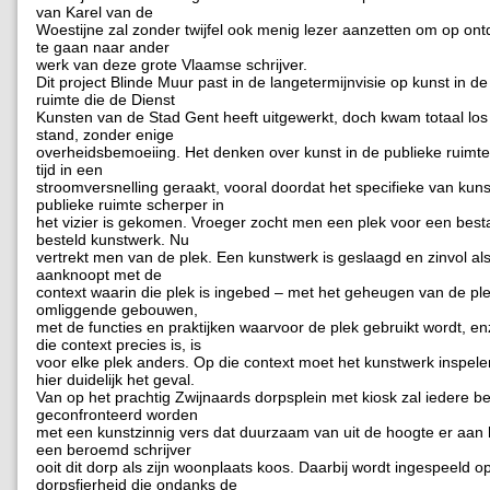
van Karel van de
Woestijne zal zonder twijfel ook menig lezer aanzetten om op ont
te gaan naar ander
werk van deze grote Vlaamse schrijver.
Dit project Blinde Muur past in de langetermijnvisie op kunst in de
ruimte die de Dienst
Kunsten van de Stad Gent heeft uitgewerkt, doch kwam totaal los
stand, zonder enige
overheidsbemoeiing. Het denken over kunst in de publieke ruimte 
tijd in een
stroomversnelling geraakt, vooral doordat het specifieke van kuns
publieke ruimte scherper in
het vizier is gekomen. Vroeger zocht men een plek voor een best
besteld kunstwerk. Nu
vertrekt men van de plek. Een kunstwerk is geslaagd en zinvol als 
aanknoopt met de
context waarin die plek is ingebed – met het geheugen van de pl
omliggende gebouwen,
met de functies en praktijken waarvoor de plek gebruikt wordt, e
die context precies is, is
voor elke plek anders. Op die context moet het kunstwerk inspelen
hier duidelijk het geval.
Van op het prachtig Zwijnaards dorpsplein met kiosk zal iedere b
geconfronteerd worden
met een kunstzinnig vers dat duurzaam van uit de hoogte er aan 
een beroemd schrijver
ooit dit dorp als zijn woonplaats koos. Daarbij wordt ingespeeld o
dorpsfierheid die ondanks de