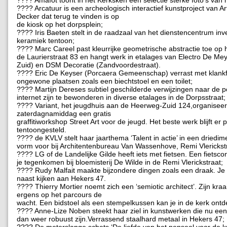
???? Amafot toont in het Kerksken een selectie sterke foto’s van 
???? Arcatuur is een archeologisch interactief kunstproject van A
Decker dat terug te vinden is op
de kiosk op het dorpsplein;
???? Iris Baeten stelt in de raadzaal van het dienstencentrum inve
keramiek tentoon;
???? Marc Careel past kleurrijke geometrische abstractie toe op h
de Laurierstraat 83 en hangt werk in etalages van Electro De Me
Zuid) en DSM Decoratie (Zandvoordestraat).
???? Eric De Keyser (Porcaera Gemeenschap) verrast met klan
ongewone plaatsen zoals een biechtstoel en een toilet;
???? Martijn Dereses subtiel geschilderde verwijzingen naar de p
internet zijn te bewonderen in diverse etalages in de Dorpsstraat;
???? Variant, het jeugdhuis aan de Heerweg-Zuid 124,organiseer
zaterdagnamiddag een gratis
graffitiworkshop Street Art voor de jeugd. Het beste werk blijft er
tentoongesteld.
???? de KVLV stelt haar jaarthema ‘Talent in actie’ in een driedi
vorm voor bij Architentenbureau Van Wassenhove, Remi Vlerickst
???? LG of de Landelijke Gilde heeft iets met fietsen. Een fietsco
je tegenkomen bij bloemisterij De Wilde in de Remi Vlerickstraat;
???? Rudy Malfait maakte bijzondere dingen zoals een draak. Je k
naast kijken aan Hekers 47.
???? Thierry Mortier noemt zich een ‘semiotic architect’. Zijn kr
ergens op het parcours de
wacht. Een bidstoel als een stempelkussen kan je in de kerk ont
???? Anne-Lize Noben steekt haar ziel in kunstwerken die nu ee
dan weer robuust zijn.Verrassend staalhard metaal in Hekers 47;