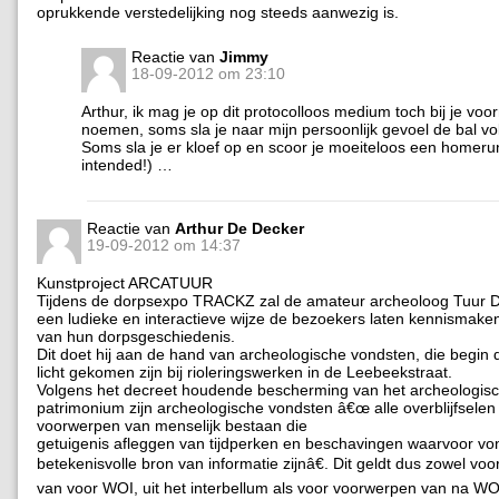
oprukkende verstedelijking nog steeds aanwezig is.
Reactie van
Jimmy
18-09-2012 om 23:10
Arthur, ik mag je op dit protocolloos medium toch bij je vo
noemen, soms sla je naar mijn persoonlijk gevoel de bal vol
Soms sla je er kloef op en scoor je moeiteloos een homeru
intended!) …
Reactie van
Arthur De Decker
19-09-2012 om 14:37
Kunstproject ARCATUUR
Tijdens de dorpsexpo TRACKZ zal de amateur archeoloog Tuur 
een ludieke en interactieve wijze de bezoekers laten kennismake
van hun dorpsgeschiedenis.
Dit doet hij aan de hand van archeologische vondsten, die begin d
licht gekomen zijn bij rioleringswerken in de Leebeekstraat.
Volgens het decreet houdende bescherming van het archeologis
patrimonium zijn archeologische vondsten â€œ alle overblijfselen
voorwerpen van menselijk bestaan die
getuigenis afleggen van tijdperken en beschavingen waarvoor v
betekenisvolle bron van informatie zijnâ€. Dit geldt dus zowel vo
van voor WOI, uit het interbellum als voor voorwerpen van na WO