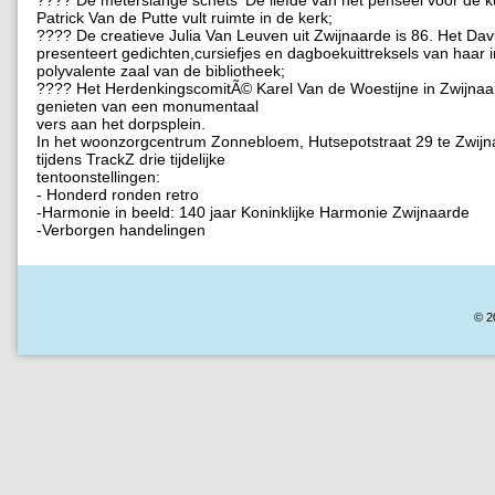
???? De meterslange schets ‘De liefde van het penseel voor de kun
Patrick Van de Putte vult ruimte in de kerk;
???? De creatieve Julia Van Leuven uit Zwijnaarde is 86. Het Da
presenteert gedichten,cursiefjes en dagboekuittreksels van haar 
polyvalente zaal van de bibliotheek;
???? Het HerdenkingscomitÃ© Karel Van de Woestijne in Zwijnaar
genieten van een monumentaal
vers aan het dorpsplein.
In het woonzorgcentrum Zonnebloem, Hutsepotstraat 29 te Zwijn
tijdens TrackZ drie tijdelijke
tentoonstellingen:
- Honderd ronden retro
-Harmonie in beeld: 140 jaar Koninklijke Harmonie Zwijnaarde
-Verborgen handelingen
© 2