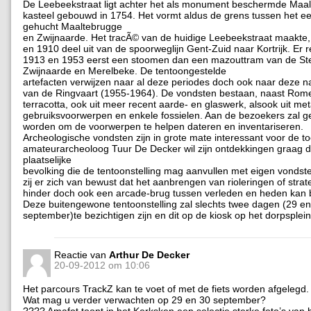
De Leebeekstraat ligt achter het als monument beschermde Maal
kasteel gebouwd in 1754. Het vormt aldus de grens tussen het 
gehucht Maaltebrugge
en Zwijnaarde. Het tracÃ© van de huidige Leebeekstraat maakte
en 1910 deel uit van de spoorweglijn Gent-Zuid naar Kortrijk. Er 
1913 en 1953 eerst een stoomen dan een mazouttram van de Ste
Zwijnaarde en Merelbeke. De tentoongestelde
artefacten verwijzen naar al deze periodes doch ook naar deze n
van de Ringvaart (1955-1964). De vondsten bestaan, naast Rom
terracotta, ook uit meer recent aarde- en glaswerk, alsook uit me
gebruiksvoorwerpen en enkele fossielen. Aan de bezoekers zal 
worden om de voorwerpen te helpen dateren en inventariseren.
Archeologische vondsten zijn in grote mate interessant voor de 
amateurarcheoloog Tuur De Decker wil zijn ontdekkingen graag 
plaatselijke
bevolking die de tentoonstelling mag aanvullen met eigen vonds
zij er zich van bewust dat het aanbrengen van rioleringen of strat
hinder doch ook een arcade-brug tussen verleden en heden kan 
Deze buitengewone tentoonstelling zal slechts twee dagen (29 e
september)te bezichtigen zijn en dit op de kiosk op het dorpsplein
Reactie van
Arthur De Decker
20-09-2012 om 10:06
Het parcours TrackZ kan te voet of met de fiets worden afgelegd.
Wat mag u verder verwachten op 29 en 30 september?