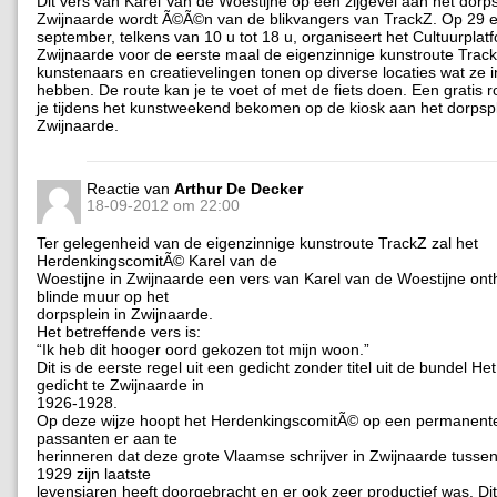
Dit vers van Karel Van de Woestijne op een zijgevel aan het dorps
Zwijnaarde wordt Ã©Ã©n van de blikvangers van TrackZ. Op 29 
september, telkens van 10 u tot 18 u, organiseert het Cultuurplat
Zwijnaarde voor de eerste maal de eigenzinnige kunstroute TrackZ
kunstenaars en creatievelingen tonen op diverse locaties wat ze 
hebben. De route kan je te voet of met de fiets doen. Een gratis 
je tijdens het kunstweekend bekomen op de kiosk aan het dorpsp
Zwijnaarde.
Reactie van
Arthur De Decker
18-09-2012 om 22:00
Ter gelegenheid van de eigenzinnige kunstroute TrackZ zal het
HerdenkingscomitÃ© Karel van de
Woestijne in Zwijnaarde een vers van Karel van de Woestijne ont
blinde muur op het
dorpsplein in Zwijnaarde.
Het betreffende vers is:
“Ik heb dit hooger oord gekozen tot mijn woon.”
Dit is de eerste regel uit een gedicht zonder titel uit de bundel H
gedicht te Zwijnaarde in
1926-1928.
Op deze wijze hoopt het HerdenkingscomitÃ© op een permanente
passanten er aan te
herinneren dat deze grote Vlaamse schrijver in Zwijnaarde tussen
1929 zijn laatste
levensjaren heeft doorgebracht en er ook zeer productief was. Dit