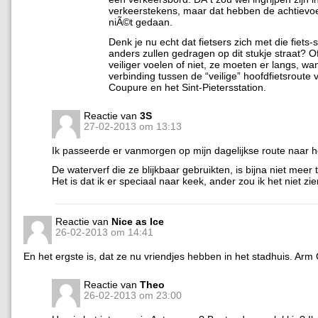
verkeerstekens, maar dat hebben de achtievo
niÃ©t gedaan.
Denk je nu echt dat fietsers zich met die fiets
anders zullen gedragen op dit stukje straat? O
veiliger voelen of niet, ze moeten er langs, want
verbinding tussen de “veilige” hoofdfietsroute 
Coupure en het Sint-Pietersstation.
Reactie van
3S
27-02-2013 om 13:13
Ik passeerde er vanmorgen op mijn dagelijkse route naar h
De waterverf die ze blijkbaar gebruikten, is bijna niet meer t
Het is dat ik er speciaal naar keek, ander zou ik het niet z
Reactie van
Nice as Ice
26-02-2013 om 14:41
En het ergste is, dat ze nu vriendjes hebben in het stadhuis. Arm
Reactie van
Theo
26-02-2013 om 23:00