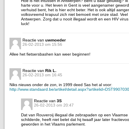
Hoe is het intussen in Antwerpen? Bent u daar gelukkig? Ik
harte voor u. Het leven in Gent is veel aangenamer geword
verhuisd bent, het is hier echt beter. Het is ook altijd aang
volksvreemd krapuul zich niet bemoeit met onze stad. Veel p
Antwerpen. Zorg dat u nooit illegaal wordt en een HIV viru
luck!
Reactie van
uwmoeder
26-02-2013 om 15:56
Allee het fietsersbashen kan weer beginnen!
Reactie van
Rik L.
26-02-2013 om 16:45
Niks nieuws onder de zon, in 1999 deed Sas het al voor:
http://www.standaard.be/artikel/detail.aspx?artikelid=DST990703
Reactie van
3S
26-02-2013 om 20:47
Dat van Rouveroij illegaal die zebrapaden op een Vlaams
schilderde, heeft niet belet dat hij twaalf jaar later fractievoor
geworden in het Vlaams parlement.