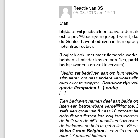
Reactie van
3S
05-03-2013 om 19:11
Stan,
blijkbaar wil je iets alleen aanvaarden al
echte privÃ©bedrijven gezegd wordt, daa
de Gentse havenbedrijven in hun oproe
fietsinfrastructuur.
(Logisch ook, met meer fietsende werk
hebben zij minder kosten aan files, park
bedrijfswagens en ziekteverzuim)
“Vegho zet bedrijven aan om hun werkn
stimuleren om naar andere vervoerswij
auto over te stappen.
Daarvoor zijn vei
goede fietspaden [...] nodig
[...]
Tien bedrijven namen deel aan beide o
laten een betrouwbare vergelijking toe.
zelfs een groei van 8 naar 16 procent fie
gebruik van fietsen kan nog fors toene
de helft van de â€˜autosolisten’ overwe
de toekomst de fiets te gebruiken. Bij een
Volvo Group Belgium
is er zelfs een st
naar 17 procent fietsers.