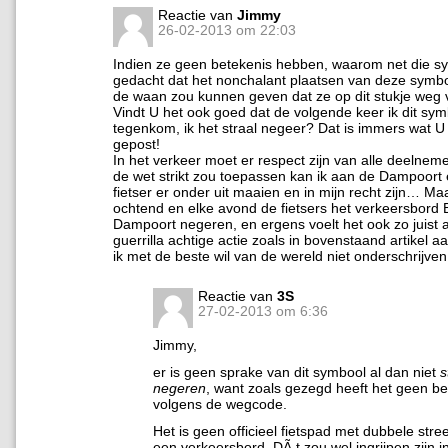
Reactie van
Jimmy
26-02-2013 om 22:03
Indien ze geen betekenis hebben, waarom net die s
gedacht dat het nonchalant plaatsen van deze symbo
de waan zou kunnen geven dat ze op dit stukje weg ve
Vindt U het ook goed dat de volgende keer ik dit sy
tegenkom, ik het straal negeer? Dat is immers wat U 
gepost!
In het verkeer moet er respect zijn van alle deelnemer
de wet strikt zou toepassen kan ik aan de Dampoort
fietser er onder uit maaien en in mijn recht zijn… Maa
ochtend en elke avond de fietsers het verkeersbord
Dampoort negeren, en ergens voelt het ook zo juist
guerrilla achtige actie zoals in bovenstaand artikel 
ik met de beste wil van de wereld niet onderschrijve
Reactie van
3S
27-02-2013 om 6:36
Jimmy,
er is geen sprake van dit symbool al dan niet
s
negeren
, want zoals gezegd heeft het geen be
volgens de wegcode.
Het is geen officieel fietspad met dubbele stree
een verkeersbord. DÃ t zou wel ingrijpen zijn i