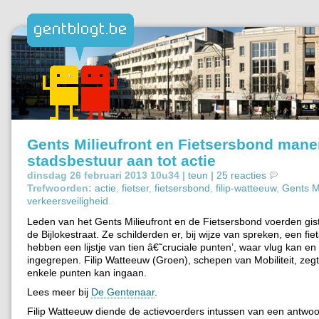
Gents Milieufront en Fietsersbond man
stadsbestuur aan tot actie
dinsdag 26 februari 2013 10u34 |
teun
|
25 reacties
Trefwoorden:
actie
,
fietser
,
fietsersbond
,
filip-watteeuw
,
Gents Mi
verkeersveiligheid
.
Leden van het Gents Milieufront en de Fietsersbond voerden gist
de Bijlokestraat. Ze schilderden er, bij wijze van spreken, een fie
hebben een lijstje van tien â€˜cruciale punten’, waar vlug kan e
ingegrepen. Filip Watteeuw (Groen), schepen van Mobiliteit, zegt 
enkele punten kan ingaan.
Lees meer bij
De Gentenaar
.
Filip Watteeuw diende de actievoerders intussen van een antwoo