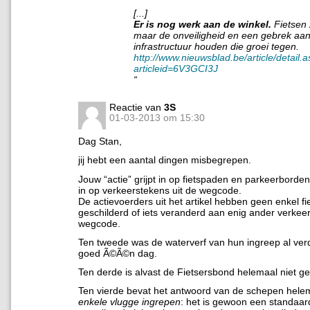
[...]
Er is nog werk aan de winkel.
Fietsen zi
maar de onveiligheid en een gebrek aa
infrastructuur houden die groei tegen.
http://www.nieuwsblad.be/article/detail.
articleid=6V3GCI3J
“
Reactie van
3S
01-03-2013 om 15:30
Dag Stan,
jij hebt een aantal dingen misbegrepen.
Jouw “actie” grijpt in op fietspaden en parkeerborden
in op verkeerstekens uit de wegcode.
De actievoerders uit het artikel hebben geen enkel f
geschilderd of iets veranderd aan enig ander verkeer
wegcode.
Ten tweede was de waterverf van hun ingreep al ve
goed Ã©Ã©n dag.
Ten derde is alvast de Fietsersbond helemaal niet ge
Ten vierde bevat het antwoord van de schepen helem
enkele vlugge ingrepen
: het is gewoon een standaa