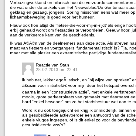
Verbazingwekkend en hilarisch hoe die verzuurde commentaren alt
die wat onder de artikels van Het Nieuwsblad/De Gentenaar staa
geklaag en gezaag, jongens! Spring misschien eens wat meer op d
lichaamsbeweging is goed voor het humeur.
Flauw ook hoe altijd de ‘fietser-die-voor-mij-in-rijdt’ als enige ho
erbij gehaald wordt om fietsacties te veroordelen. Geeuw hoor, jul
aan de verkeerde kant van de geschiedenis.
Ik was Ã©Ã©n van de deelnemers aan deze actie. Als streven naa
maat van fietsers en voetgangers ‘fundamentalistisch’ is? Tja, 
maar met alle plezier een extremistische partijdige fundamentalist
Reactie van
Stan
28-02-2013 om 22:41
ik heb net, lekker egoÃ¯stisch, en “bij wijze van spreken” e
â€œzin voor initiatiefâ€ voor mijn deur het fietspad oversch
daarna in een “constructieve actie”, met enkele verfstrepen
mooie, grote parkeerplaats van gemaakt met daarnaast ee
bord “enkel bewoner” om zo het stadsbestuur wat aan te ma
Word ik nu ook toegejuicht en krijg ik onmiddellijk, binnen 
als gesubsidieerde actievoerder een antwoord van de sch
enkele vlugge ingrepen, of is dit enkel zo voor de bevriend
gesubsidieerde vzw’s?