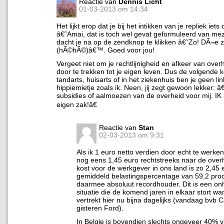
Reactie van
Dennis Licht
01-03-2013 om 14:34
Het lijkt erop dat je bij het intikken van je repliek iets
â€˜Amai, dat is toch wel gevat geformuleerd van me
dacht je na op de zendknop te klikken â€˜Zo! DÃ¬e z
(hÃ©hÃ©)â€™. Goed voor jou!
Vergeet niet om je rechtlijnigheid en afkeer van over
door te trekken tot je eigen leven. Dus de volgende k
tandarts, huisarts of in het ziekenhuis ben je geen li
hippiemietje zoals ik. Neen, jij zegt gewoon lekker:
subsidies of aalmoezen van de overheid voor mij. IK b
eigen zak!â€
Reactie van
Stan
02-03-2013 om 9:31
Als ik 1 euro netto verdien door echt te werke
nog eens 1,45 euro rechtstreeks naar de over
kost voor de werkgever in ons land is zo 2,45 
gemiddeld belastingspercentage van 59,2 proc
daarmee absoluut recordhouder. Dit is een o
situatie die de komend jaren in elkaar stort wan
vertrekt hier nu bijna dagelijks (vandaag bvb Ca
gisteren Ford).
In Belgie is bovendien slechts ongeveer 40% v