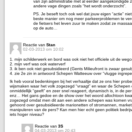
van zijn administratie met al eerder aangekondigde 
andere vage dingen zoals “het wordt onderzocht”.
PS. Je beseft toch ook wel dat jouw eigen “actie” niet
beste manier om nog meer parkeerproblemen te ver
de fietsers het leven zuur te maken zodat ze massa
op de auto…
Reactie van
Stan
02-03-2013 om 10:02
1. mijn schilderwerk en bord was ook niet het officiele uit de weg
2. mijn verf was ook waterverf
3. ik ben ook niet gesubsidieerd (Gents Milieufront is zwaar gesu
4. zie 2e zin in antwoord Schepen Watteeuw over “vlugge ingrepe
Ik heb vooral bedenkingen bij het verhaaltje dat ze ons hier prob
wijsmaken waar het volk zogezegd “vraagt” en waar de Schepen
onmiddellijk “geeft” en zeer snel reageert, dynamisch is, in de p
enz… Het gans gedoe en de show over het woord allochtoon kw
zogezegd omdat men dit aan een andere schepen was komen vra
gehoord over gesubsidieerde marionetten of stromannen, market
manipuleren van de pers? Kan men hier echt geen politiek bedrij
iets hoger niveau?
Reactie van
3S
04-03-2013 om 20:43