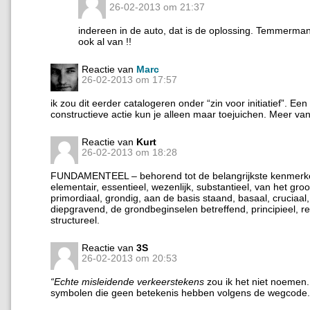
26-02-2013 om 21:37
indereen in de auto, dat is de oplossing. Temmerma
ook al van !!
Reactie van
Marc
26-02-2013 om 17:57
ik zou dit eerder catalogeren onder “zin voor initiatief”. Een
constructieve actie kun je alleen maar toejuichen. Meer van
Reactie van
Kurt
26-02-2013 om 18:28
FUNDAMENTEEL – behorend tot de belangrijkste kenmerke
elementair, essentieel, wezenlijk, substantieel, van het gro
primordiaal, grondig, aan de basis staand, basaal, cruciaal
diepgravend, de grondbeginselen betreffend, principieel, rea
structureel.
Reactie van
3S
26-02-2013 om 20:53
“Echte misleidende verkeerstekens
zou ik het niet noemen. H
symbolen die geen betekenis hebben volgens de wegcode.