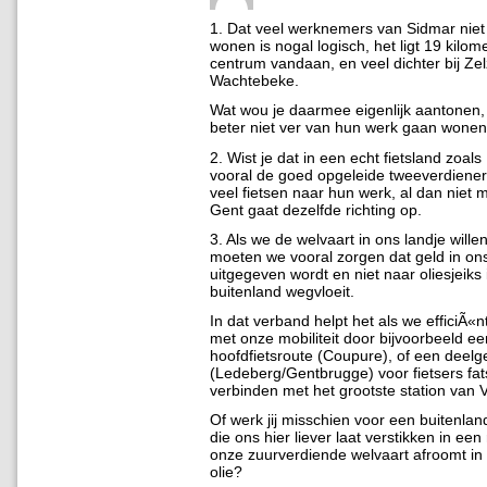
1. Dat veel werknemers van Sidmar niet
wonen is nogal logisch, het ligt 19 kilom
centrum vandaan, en veel dichter bij Ze
Wachtebeke.
Wat wou je daarmee eigenlijk aantonen
beter niet ver van hun werk gaan wone
2. Wist je dat in een echt fietsland zoal
vooral de goed opgeleide tweeverdiene
veel fietsen naar hun werk, al dan niet 
Gent gaat dezelfde richting op.
3. Als we de welvaart in ons landje will
moeten we vooral zorgen dat geld in on
uitgegeven wordt en niet naar oliesjeiks 
buitenland wegvloeit.
In dat verband helpt het als we efficiÃ
met onze mobiliteit door bijvoorbeeld ee
hoofdfietsroute (Coupure), of een deel
(Ledeberg/Gentbrugge) voor fietsers fats
verbinden met het grootste station van 
Of werk jij misschien voor een buitenlan
die ons hier liever laat verstikken in ee
onze zuurverdiende welvaart afroomt in 
olie?