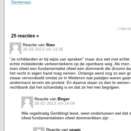
Gentenaar
.
© 2013 
25 reacties »
Reactie van
Stan
26-02-2013 om 13:35
“ze schilderden er bij wijze van spreken” maar dus wel met echte 
echte misleidende verkeerstekens op de openbare weg. Als men z
men ofwel een fundamentalist ofwel een dommerik die droomt dat hi
het recht in eigen hand mag nemen. Onlangs werd nog zo een gr
zwaar veroordeeld omdat ze in Wetteren wat patatjes waren gaan
andermans terrein als protest. En daarna staan ze dan te wenen
rechtbank dat het schandalig is en dat ze het niet begrijpen.
Reactie van
Birger
26-02-2013 om 14:09
Wie regelmatig Gentblogt leest, weet ondertussen wel dat al
ofwel fundamentalisten ofwel dommerikken zijn …
Reactie van
unam