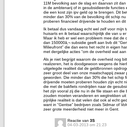
11M bevolking aan de slag en daarvan zit dan
in de ambtenarij of in gesubsidieerde functies 
die een kost zijn ipv geld op te brengen. Dit be
minder dan 30% van de bevolking dit schip nu
proberen financieel drijvende te houden en dit 
Ik betaal dus vandaag echt wel zelf voor mijn t
huisarts en ik betaal waarschijnlijk die van u er
Maar ik heb er wel een probleem mee dat de 
dan 150000â‚¬ subsidie geeft aan bvb dit “Ge
Milieufront” die dan eens het recht in eigen 
met dergelijke acties “om de overheid wat aa
Als je niet begrijpt waarom de overheid nog bit
realizeren, het is doodgewoon wegens de hie
uitgelegde realiteit dat de geldbronnen opdro
zeer groot deel van onze maatschappij zwaar pa
geworden. Die minder dan 30% die het schip f
drijvende moeten proberen houden zijn echt n
die met de bakfiets rondrijden naar de gesubs
het zijn vooral zij die nu in de file staan en die
zouden moeten veranderen en wegtrekken uit 
pijnlijke realiteit is dat velen dat ook al echt 
want in “Gentse” bedrijven zoals Sidmar of Vo
zeer grote meerderheid niet meer in Gent.
Reactie van
3S
04-03-2013 om 21:23