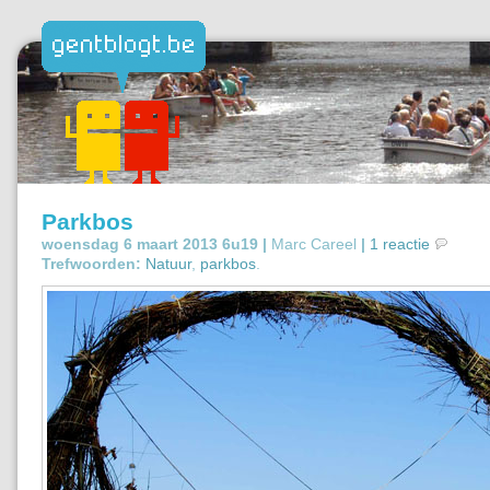
Parkbos
woensdag 6 maart 2013 6u19 |
Marc Careel
|
1 reactie
Trefwoorden:
Natuur
,
parkbos
.