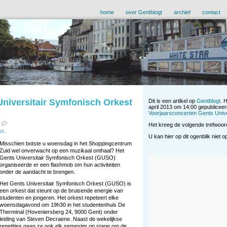
home
over Gentblogt
archief
contact
niversitair Symfonisch Orkest
Dit is een artikel op
Gentblogt
. 
april 2013 om 14:00 gepubliceer
Voorjaarsconcerten Gents Univ
Het kreeg de volgende trefwoo
us
.
U kan hier op dit ogenblik niet 
Misschien botste u woensdag in het Shoppingcentrum
Zuid wel onverwacht op een muzikaal onthaal? Het
Gents Universitair Symfonisch Orkest (GUSO)
organiseerde er een flashmob om hun activiteiten
onder de aandacht te brengen.
Het Gents Universitair Symfonisch Orkest (GUSO) is
een orkest dat steunt op de bruisende energie van
studenten en jongeren. Het orkest repeteert elke
woensdagavond om 19h30 in het studentenhuis De
Therminal (Hoveniersberg 24, 9000 Gent) onder
leiding van Steven Decraene. Naast de wekelijkse
repetities gaan ze ook elk semester op stage om de