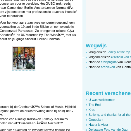
concerten voor te bereiden. Het GUSO trok reeds
naar Cambridge, Berlijn, Amsterdam en NormandiÃ«
om zijn concerten met professionele coaches intensief
voor te bereiden.
Voor het voorjaar staan twee concerten gepland: een
voorstelling op 19 april in de Bijloke en een tweede in
Concertzaal Parnassus. Ze brengen er telkens Giya
Kancheliâ€™s â€˜Mourned By The Windâ€™, met als
solist de jeugdige altviolist Florian Peelman.
Wegwijs
Vorig artikel:
Lonely at the top
Volgend artikel:
Afscheid van 
Naar de
startpagina
van Gent
Naar de
archieven
van Gentbl
Recent verschene
U was wellekomen
The End
terecht bij de Chethamâ€™s School of Music. Hij hield
Krop
aydn Quartet en orkestervaring deed hij op bij de G.
So long, and thanks for all the 
ra.
razade van Rimsky-Korsakov. Rimsky-Korsakov
Ongeplant
verhalen van â€˜Duizend-en-Ã©Ã©n Nachtâ€™.
Hasta la vista
De laatste Foto van de Dag…
voor niet-studenten en kunnen worden besteld via