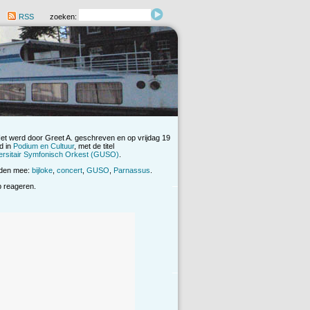
RSS
zoeken:
Het werd door Greet A. geschreven en op vrijdag 19
d in
Podium en Cultuur
, met de titel
ersitair Symfonisch Orkest (GUSO)
.
rden mee:
bijloke
,
concert
,
GUSO
,
Parnassus
.
op reageren.