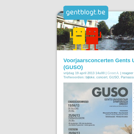
Voorjaarsconcerten Gents U
(GUSO)
vrijdag 19 april 2013 14u00 |
Greet A.
|
reageer
Trefwoorden:
bijloke
,
concert
,
GUSO
,
Parnass