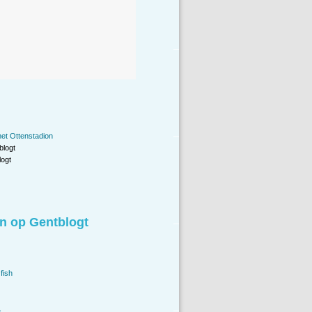
het Ottenstadion
blogt
ogt
n op Gentblogt
fish
.