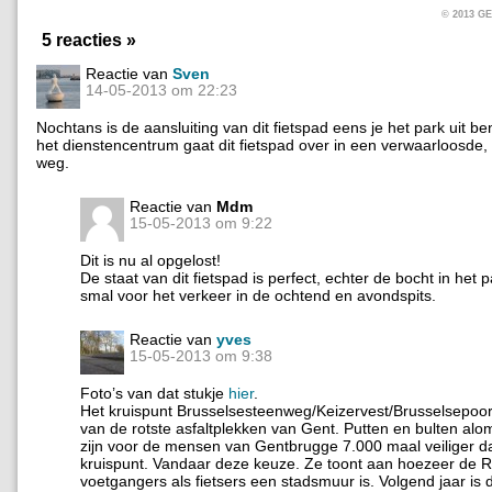
© 2013 
5 reacties »
Reactie van
Sven
14-05-2013 om 22:23
Nochtans is de aansluiting van dit fietspad eens je het park uit be
het dienstencentrum gaat dit fietspad over in een verwaarloosde,
weg.
Reactie van
Mdm
15-05-2013 om 9:22
Dit is nu al opgelost!
De staat van dit fietspad is perfect, echter de bocht in het p
smal voor het verkeer in de ochtend en avondspits.
Reactie van
yves
15-05-2013 om 9:38
Foto’s van dat stukje
hier
.
Het kruispunt Brusselsesteenweg/Keizervest/Brusselsepoort
van de rotste asfaltplekken van Gent. Putten en bulten al
zijn voor de mensen van Gentbrugge 7.000 maal veiliger da
kruispunt. Vandaar deze keuze. Ze toont aan hoezeer de 
voetgangers als fietsers een stadsmuur is. Volgend jaar is 