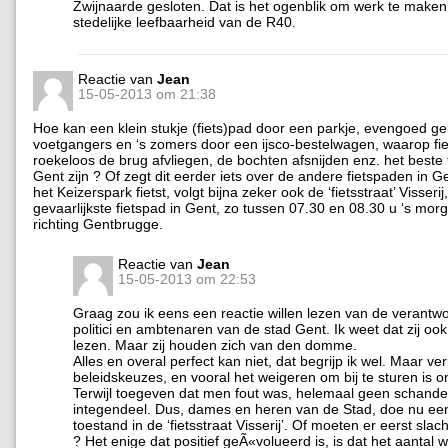
Zwijnaarde gesloten. Dat is het ogenblik om werk te maken
stedelijke leefbaarheid van de R40.
Reactie van
Jean
15-05-2013 om 21:38
Hoe kan een klein stukje (fiets)pad door een parkje, evengoed ge
voetgangers en ‘s zomers door een ijsco-bestelwagen, waarop fie
roekeloos de brug afvliegen, de bochten afsnijden enz. het beste 
Gent zijn ? Of zegt dit eerder iets over de andere fietspaden in G
het Keizerspark fietst, volgt bijna zeker ook de ‘fietsstraat’ Visserij
gevaarlijkste fietspad in Gent, zo tussen 07.30 en 08.30 u ‘s mor
richting Gentbrugge.
Reactie van
Jean
15-05-2013 om 22:53
Graag zou ik eens een reactie willen lezen van de verantwo
politici en ambtenaren van de stad Gent. Ik weet dat zij oo
lezen. Maar zij houden zich van den domme.
Alles en overal perfect kan niet, dat begrijp ik wel. Maar ve
beleidskeuzes, en vooral het weigeren om bij te sturen is on
Terwijl toegeven dat men fout was, helemaal geen schande 
integendeel. Dus, dames en heren van de Stad, doe nu een
toestand in de ‘fietsstraat Visserij’. Of moeten er eerst slach
? Het enige dat positief geÃ«volueerd is, is dat het aantal 