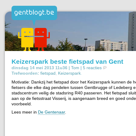
Keizerspark beste fietspad van Gent
dinsdag 14 mei 2013 11u36 |
Tom
|
5 reacties
Trefwoorden:
fietspad
,
Keizerspark
.
Motivatie: Dankzij het fietspad door het Keizerspark kunnen de
fietsers die elke dag pendelen tussen Gentbrugge of Ledeberg e
stadscentrum veilig de stadsring R40 passeren. Het fietspad slui
aan op de fietsstraat Visserij, is aangenaam breed en goed on
voorbeeld.
Lees meer in
De Gentenaar
.