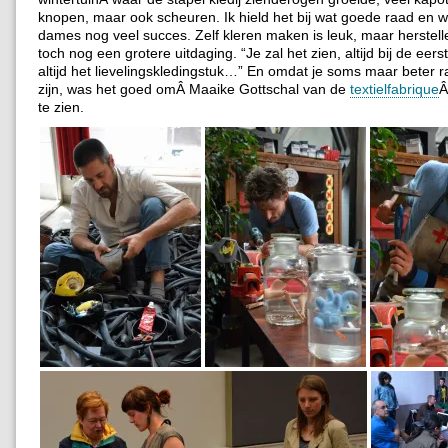
knopen, maar ook scheuren. Ik hield het bij wat goede raad en 
dames nog veel succes. Zelf kleren maken is leuk, maar herstell
toch nog een grotere uitdaging. “Je zal het zien, altijd bij de eer
altijd het lievelingskledingstuk…” En omdat je soms maar beter r
zijn, was het goed omÂ Maaike Gottschal van de
textielfabrique
Â
te zien.