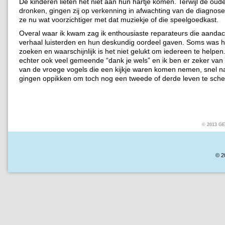
De kinderen lieten het niet aan hun hartje komen. Terwijl de oude
dronken, gingen zij op verkenning in afwachting van de diagnose.
ze nu wat voorzichtiger met dat muziekje of die speelgoedkast.
Overal waar ik kwam zag ik enthousiaste reparateurs die aandac
verhaal luisterden en hun deskundig oordeel gaven. Soms was h
zoeken en waarschijnlijk is het niet gelukt om iedereen te helpen
echter ook veel gemeende “dank je wels” en ik ben er zeker va
van de vroege vogels die een kijkje waren komen nemen, snel na
gingen oppikken om toch nog een tweede of derde leven te sch
© 2013 
© 2