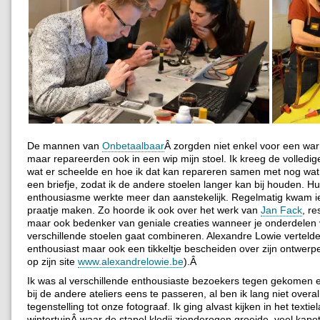
De mannen van
Onbetaalbaar
Â zorgden niet enkel voor een wa
maar repareerden ook in een wip mijn stoel. Ik kreeg de volledige
wat er scheelde en hoe ik dat kan repareren samen met nog wat
een briefje, zodat ik de andere stoelen langer kan bij houden. H
enthousiasme werkte meer dan aanstekelijk. Regelmatig kwam 
praatje maken. Zo hoorde ik ook over het werk van
Jan Fack
, re
maar ook bedenker van geniale creaties wanneer je onderdelen
verschillende stoelen gaat combineren. Alexandre Lowie verteld
enthousiast maar ook een tikkeltje bescheiden over zijn ontwerp
op zijn site
www.alexandrelowie.be
).Â
Ik was al verschillende enthousiaste bezoekers tegen gekomen 
bij de andere ateliers eens te passeren, al ben ik lang niet overa
tegenstelling tot onze fotograaf. Ik ging alvast kijken in het textiel
wintertuinÂ waar de stapel kledij zienderogen groeide, veel kapot