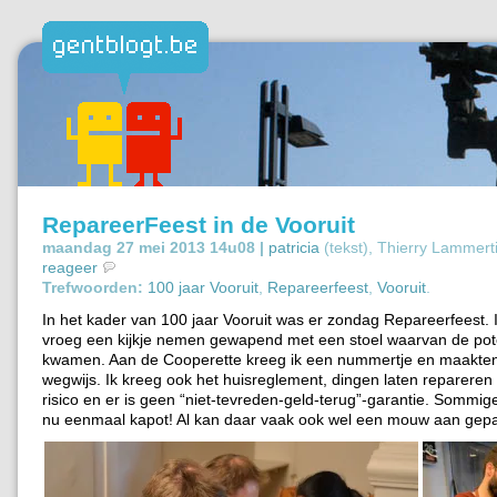
RepareerFeest in de Vooruit
maandag 27 mei 2013 14u08 |
patricia
(tekst), Thierry Lammert
reageer
Trefwoorden:
100 jaar Vooruit
,
Repareerfeest
,
Vooruit
.
In het kader van 100 jaar Vooruit was er zondag Repareerfeest. Ik
vroeg een kijkje nemen gewapend met een stoel waarvan de pot
kwamen. Aan de Cooperette kreeg ik een nummertje en maakte
wegwijs. Ik kreeg ook het huisreglement, dingen laten repareren
risico en er is geen “niet-tevreden-geld-terug”-garantie. Sommige
nu eenmaal kapot! Al kan daar vaak ook wel een mouw aan gep