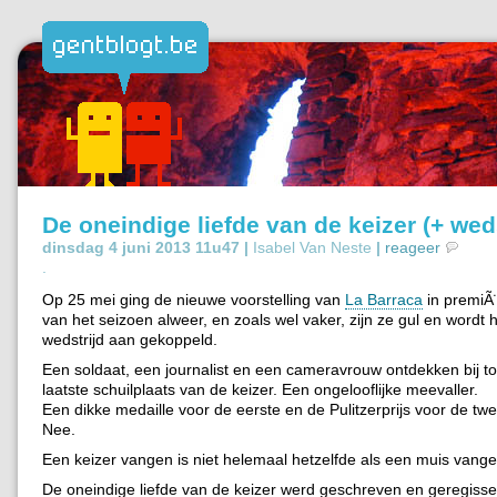
De oneindige liefde van de keizer (+ weds
dinsdag 4 juni 2013 11u47 |
Isabel Van Neste
|
reageer
.
Op 25 mei ging de nieuwe voorstelling van
La Barraca
in premiÃ¨
van het seizoen alweer, en zoals wel vaker, zijn ze gul en wordt 
wedstrijd aan gekoppeld.
Een soldaat, een journalist en een cameravrouw ontdekken bij t
laatste schuilplaats van de keizer. Een ongelooflijke meevaller.
Een dikke medaille voor de eerste en de Pulitzerprijs voor de t
Nee.
Een keizer vangen is niet helemaal hetzelfde als een muis vange
De oneindige liefde van de keizer werd geschreven en geregissee