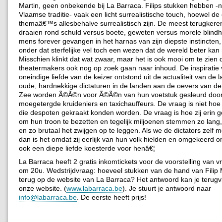
Martin, geen onbekende bij La Barraca. Filips stukken hebben -
Vlaamse traditie- vaak een licht surrealistische touch, hoewel d
themaâ€™s allesbehalve surrealistisch zijn. De meest terugker
draaien rond schuld versus boete, geweten versus morele blindhe
mens forever gevangen in het harnas van zijn diepste instincten, 
onder dat sterfelijke vel toch een wezen dat de wereld beter ka
Misschien klinkt dat wat zwaar, maar het is ook mooi om te zien 
theatermakers ook nog op zoek gaan naar inhoud. De inspiratie
oneindige liefde van de keizer ontstond uit de actualiteit van de l
oude, hardnekkige dictaturen in de landen aan de oevers van d
Zee worden Ã©Ã©n voor Ã©Ã©n van hun voetstuk gesleurd doo
moegetergde kruideniers en taxichauffeurs. De vraag is niet hoe
die despoten gekraakt konden worden. De vraag is hoe zij erin g
om hun troon te bezetten en tegelijk miljoenen stemmen zo lang,
en zo brutaal het zwijgen op te leggen. Als we de dictators zelf
dan is het omdat zij eerlijk van hun volk hielden en omgekeerd 
ook een diepe liefde koesterde voor henâ€¦
La Barraca heeft 2 gratis inkomtickets voor de voorstelling van vr
om 20u. Wedstrijdvraag: hoeveel stukken van de hand van Filip M
terug op de website van La Barraca? Het antwoord kan je terugv
onze website. (
www.labarraca.be
). Je stuurt je antwoord naar
info@labarraca.be
. De eerste heeft prijs!