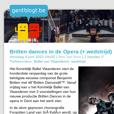
Britten dances in de Opera (+ wedstrijd)
dinsdag 4 juni 2013 14u52 |
Wim Van Bree
|
2 reacties
Trefwoorden:
Ballet van Vlaanderen
,
wedstrijd
.
Het Koninklijk Ballet Vlaanderen viert de
honderdste verjaardag van de grote
twintigste-eeuwse componist Benjamin
Britten met â€˜Britten Dancesâ€™. Vanaf
vrijdag kan u het Koninklijk Ballet van
Vlaanderen met 3 voorstellingen van hun
nieuwe productie
Britten Dances
in de
opera in Gent aan het werk zien.
In de alom geprezen choreografie
Forgotten Land van JirÃ­ KyliÃ¡n wordt, op