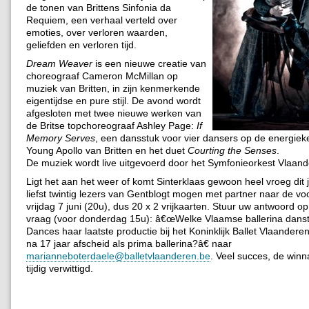
de tonen van Brittens Sinfonia da
Requiem, een verhaal verteld over
emoties, over verloren waarden,
geliefden en verloren tijd.
Dream Weaver
is een nieuwe creatie van
choreograaf Cameron McMillan op
muziek van Britten, in zijn kenmerkende
eigentijdse en pure stijl. De avond wordt
afgesloten met twee nieuwe werken van
de Britse topchoreograaf Ashley Page:
If
Memory Serves
, een dansstuk voor vier dansers op de energie
Young Apollo van Britten en het duet
Courting the Senses
.
De muziek wordt live uitgevoerd door het Symfonieorkest Vlaand
Ligt het aan het weer of komt Sinterklaas gewoon heel vroeg dit
liefst twintig lezers van Gentblogt mogen met partner naar de voo
vrijdag 7 juni (20u), dus 20 x 2 vrijkaarten. Stuur uw antwoord o
vraag (voor donderdag 15u): â€œWelke Vlaamse ballerina danst
Dances haar laatste productie bij het Koninklijk Ballet Vlaander
na 17 jaar afscheid als prima ballerina?â€ naar
marianneboterdaele@balletvlaanderen.be
. Veel succes, de win
tijdig verwittigd.