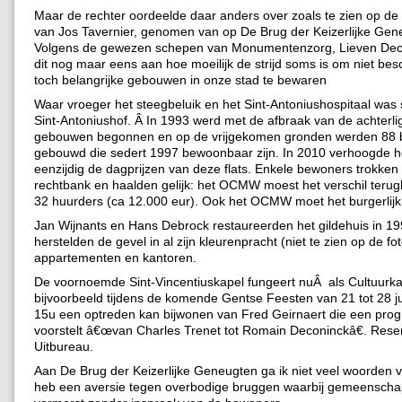
Maar de rechter oordeelde daar anders over zoals te zien op de
van Jos Tavernier, genomen van op De Brug der Keizerlijke Gen
Volgens de gewezen schepen van Monumentenzorg, Lieven Dec
dit nog maar eens aan hoe moeilijk de strijd soms is om niet b
toch belangrijke gebouwen in onze stad te bewaren
Waar vroeger het steegbeluik en het Sint-Antoniushospitaal was 
Sint-Antoniushof. Â In 1993 werd met de afbraak van de achterl
gebouwen begonnen en op de vrijgekomen gronden werden 88 b
gebouwd die sedert 1997 bewoonbaar zijn. In 2010 verhoogde
eenzijdig de dagprijzen van deze flats. Enkele bewoners trokken
rechtbank en haalden gelijk: het OCMW moest het verschil terug
32 huurders (ca 12.000 eur). Ook het OCMW moet het burgerlijk 
Jan Wijnants en Hans Debrock restaureerden het gildehuis in 1
herstelden de gevel in al zijn kleurenpracht (niet te zien op de fot
appartementen en kantoren.
De voornoemde Sint-Vincentiuskapel fungeert nuÂ als Cultuurk
bijvoorbeeld tijdens de komende Gentse Feesten van 21 tot 28 ju
15u een optreden kan bijwonen van Fred Geirnaert die een pr
voorstelt â€œvan Charles Trenet tot Romain Deconinckâ€. Reser
Uitbureau.
Aan De Brug der Keizerlijke Geneugten ga ik niet veel woorden v
heb een aversie tegen overbodige bruggen waarbij gemeenscha