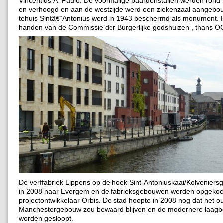
Vincentius Ã Paulo. De voormalige paardenstallen werden rond 
en verhoogd en aan de westzijde werd een ziekenzaal aangebo
tehuis Sintâ€“Antonius werd in 1943 beschermd als monument. 
handen van de Commissie der Burgerlijke godshuizen , thans 
De verffabriek Lippens op de hoek Sint-Antoniuskaai/Kolveniers
in 2008 naar Evergem en de fabrieksgebouwen werden opgekoc
projectontwikkelaar Orbis. De stad hoopte in 2008 nog dat het o
Manchestergebouw zou bewaard blijven en de modernere laag
worden gesloopt.