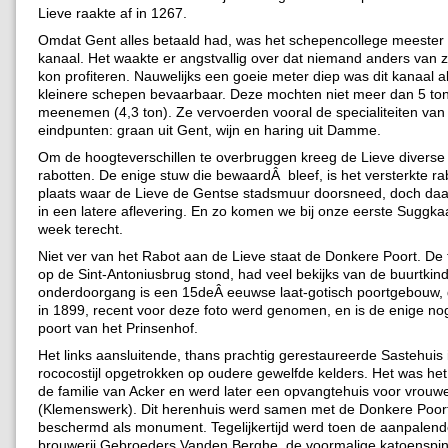
Lieve raakte af in 1267.
Omdat Gent alles betaald had, was het schepencollege meester 
kanaal. Het waakte er angstvallig over dat niemand anders van zi
kon profiteren. Nauwelijks een goeie meter diep was dit kanaal a
kleinere schepen bevaarbaar. Deze mochten niet meer dan 5 to
meenemen (4,3 ton). Ze vervoerden vooral de specialiteiten van
eindpunten: graan uit Gent, wijn en haring uit Damme.
Om de hoogteverschillen te overbruggen kreeg de Lieve diverse
rabotten. De enige stuw die bewaardÂ bleef, is het versterkte ra
plaats waar de Lieve de Gentse stadsmuur doorsneed, doch d
in een latere aflevering. En zo komen we bij onze eerste Suggka
week terecht.
Niet ver van het Rabot aan de Lieve staat de Donkere Poort. De 
op de Sint-Antoniusbrug stond, had veel bekijks van de buurtkin
onderdoorgang is een 15deÂ eeuwse laat-gotisch poortgebouw,
in 1899, recent voor deze foto werd genomen, en is de enige n
poort van het Prinsenhof.
Het links aansluitende, thans prachtig gerestaureerde Sastehuis i
rococostijl opgetrokken op oudere gewelfde kelders. Het was he
de familie van Acker en werd later een opvangtehuis voor vrouw
(Klemenswerk). Dit herenhuis werd samen met de Donkere Poort
beschermd als monument. Tegelijkertijd werd toen de aanpalen
brouwerij Gebroeders Vanden Berghe, de voormalige katoenspin