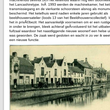
machinehuis bevindt zich het ketelhuis waarin nog een stoomkete
het Lancashiretype. InÂ 1993 werden de machinekamer, het kete
transmissiegang en de vierkante schoorsteen alsnog als monum
beschermd. Het ketelhuis werd nadien enkele jaren gebruikt als
beeldhouwersatelier (loods 13 van het Beeldhouwerscollectief).
het in privÃ©bezit. Het aanvankelijk voornemen om er een rusti
in onder te brengen, bleek achteraf geÃ«volueerd tot het uitbat
fuifzaal waardoor het naastliggende nieuwe woonerf een helse u
was geworden. De zaak werd gesloten en wacht in zo ver ik wee
een nieuwe functie.