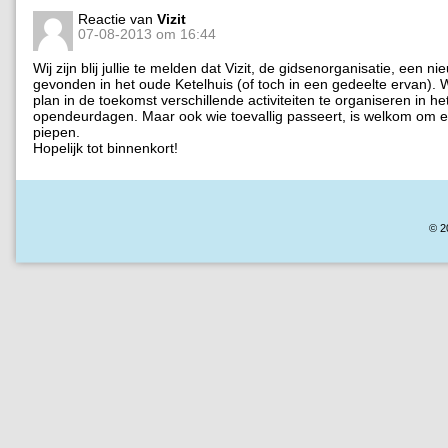
Reactie van
Vizit
07-08-2013 om 16:44
Wij zijn blij jullie te melden dat Vizit, de gidsenorganisatie, een n
gevonden in het oude Ketelhuis (of toch in een gedeelte ervan). 
plan in de toekomst verschillende activiteiten te organiseren in h
opendeurdagen. Maar ook wie toevallig passeert, is welkom om e
piepen.
Hopelijk tot binnenkort!
© 2