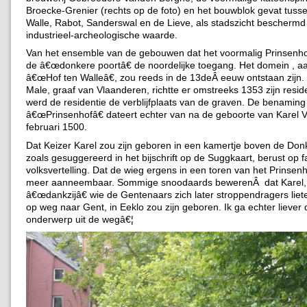
Broecke-Grenier (rechts op de foto) en het bouwblok gevat tuss
Walle, Rabot, Sanderswal en de Lieve, als stadszicht bescherm
industrieel-archeologische waarde.
Van het ensemble van de gebouwen dat het voormalig Prinsenho
de â€œdonkere poortâ€ de noordelijke toegang. Het domein , aa
â€œHof ten Walleâ€, zou reeds in de 13deÂ eeuw ontstaan zijn.
Male, graaf van Vlaanderen, richtte er omstreeks 1353 zijn reside
werd de residentie de verblijfplaats van de graven. De benaming
â€œPrinsenhofâ€ dateert echter van na de geboorte van Karel 
februari 1500.
Dat Keizer Karel zou zijn geboren in een kamertje boven de Don
zoals gesuggereerd in het bijschrift op de Suggkaart, berust op f
volksvertelling. Dat de wieg ergens in een toren van het Prinsenh
meer aanneembaar. Sommige snoodaards bewerenÂ dat Karel,
â€œdankzijâ€ wie de Gentenaars zich later stroppendragers lie
op weg naar Gent, in Eeklo zou zijn geboren. Ik ga echter liever d
onderwerp uit de wegâ€¦