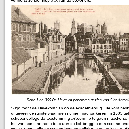
vermorst zonder inspraak van de bewoners.
Serie 1 nr. 355 De Lieve en panorama gezien van Sint-Antoni
Sugg toont de Lievekom van op de Academiebrug. Die kom besl
ongeveer de ruimte waar men nu niet mag parkeren. In 1583 gaf
schepencollege de toestemming â€œomme te gaen maeckene, 
hof van sente anthone totte aen de lief-brugghe een scoone end
caeye, omme alle de scepen bequaemelick te connen lossen. Hi