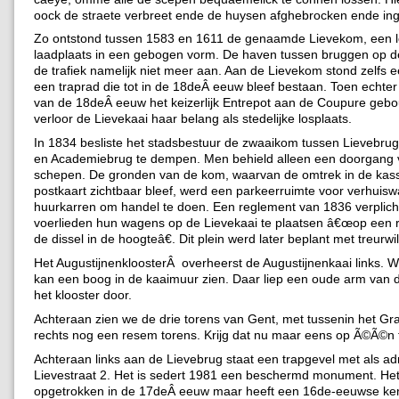
oock de straete verbreet ende de huysen afghebrocken ende ing
Zo ontstond tussen 1583 en 1611 de genaamde Lievekom, een l
laadplaats in een gebogen vorm. De haven tussen bruggen op d
de trafiek namelijk niet meer aan. Aan de Lievekom stond zelfs 
een traprad die tot in de 18deÂ eeuw bleef bestaan. Toen echter
van de 18deÂ eeuw het keizerlijk Entrepot aan de Coupure geb
verloor de Lievekaai haar belang als stedelijke losplaats.
In 1834 besliste het stadsbestuur de zwaaikom tussen Lievebrug
en Academiebrug te dempen. Men behield alleen een doorgang 
schepen. De gronden van de kom, waarvan de omtrek in de kas
postkaart zichtbaar bleef, werd een parkeerruimte voor verhuis
huurkarren om handel te doen. Een reglement van 1836 verplich
voerlieden hun wagens op de Lievekaai te plaatsen â€œop een re
de dissel in de hoogteâ€. Dit plein werd later beplant met treurwi
Het AugustijnenkloosterÂ overheerst de Augustijnenkaai links. Wi
kan een boog in de kaaimuur zien. Daar liep een oude arm van 
het klooster door.
Achteraan zien we de drie torens van Gent, met tussenin het G
rechts nog een resem torens. Krijg dat nu maar eens op Ã©Ã©n 
Achteraan links aan de Lievebrug staat een trapgevel met als ad
Lievestraat 2. Het is sedert 1981 een beschermd monument. He
opgetrokken in de 17deÂ eeuw maar heeft een 16de-eeuwse ker