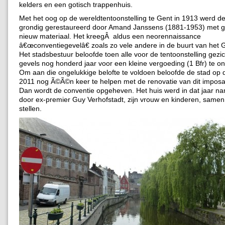
kelders en een gotisch trappenhuis.
Met het oog op de wereldtentoonstelling te Gent in 1913 werd d
grondig gerestaureerd door Amand Janssens (1881-1953) met g
nieuw materiaal. Het kreegÂ aldus een neorennaissance
â€œconventiegevelâ€ zoals zo vele andere in de buurt van het 
Het stadsbestuur beloofde toen alle voor de tentoonstelling gez
gevels nog honderd jaar voor een kleine vergoeding (1 Bfr) te 
Om aan die ongelukkige belofte te voldoen beloofde de stad op d
2011 nog Ã©Ã©n keer te helpen met de renovatie van dit imposa
Dan wordt de conventie opgeheven. Het huis werd in dat jaar na
door ex-premier Guy Verhofstadt, zijn vrouw en kinderen, same
stellen.