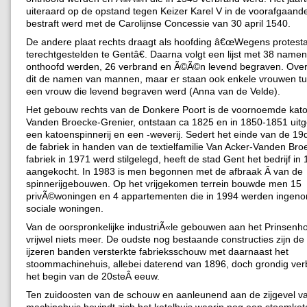
uiteraard op de opstand tegen Keizer Karel V in de voorafgaande
bestraft werd met de Carolijnse Concessie van 30 april 1540.
De andere plaat rechts draagt als hoofding â€œWegens protest
terechtgestelden te Gentâ€. Daarna volgt een lijst met 38 name
onthoofd werden, 26 verbrand en Ã©Ã©n levend begraven. Over
dit de namen van mannen, maar er staan ook enkele vrouwen tu
een vrouw die levend begraven werd (Anna van de Velde).
Het gebouw rechts van de Donkere Poort is de voornoemde kato
Vanden Broecke-Grenier, ontstaan ca 1825 en in 1850-1851 uitg
een katoenspinnerij en een -weverij. Sedert het einde van de 
de fabriek in handen van de textielfamilie Van Acker-Vanden Bro
fabriek in 1971 werd stilgelegd, heeft de stad Gent het bedrijf in
aangekocht. In 1983 is men begonnen met de afbraak Â van de
spinnerijgebouwen. Op het vrijgekomen terrein bouwde men 15
privÃ©woningen en 4 appartementen die in 1994 werden ingeno
sociale woningen.
Van de oorspronkelijke industriÃ«le gebouwen aan het Prinsenho
vrijwel niets meer. De oudste nog bestaande constructies zijn de
ijzeren banden versterkte fabrieksschouw met daarnaast het
stoommachinehuis, allebei daterend van 1896, doch grondig ver
het begin van de 20steÂ eeuw.
Ten zuidoosten van de schouw en aanleunend aan de zijgevel v