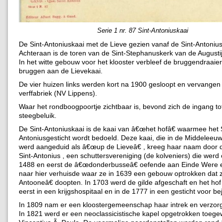
Serie 1 nr. 87 Sint-Antoniuskaai
De Sint-Antoniuskaai met de Lieve gezien vanaf de Sint-Antoniu
Achteraan is de toren van de Sint-Stephanuskerk van de Augustij
In het witte gebouw voor het klooster verbleef de bruggendraaie
bruggen aan de Lievekaai.
De vier huizen links werden kort na 1900 gesloopt en vervangen
verffabriek (NV Lippens).
Waar het rondboogpoortje zichtbaar is, bevond zich de ingang to
steegbeluik.
De Sint-Antoniuskaai is de kaai van â€œhet hofâ€ waarmee het S
Antoniusgesticht wordt bedoeld. Deze kaai, die in de Middelee
werd aangeduid als â€œup de Lieveâ€ , kreeg haar naam door 
Sint-Antonius , een schuttersvereniging (de kolveniers) die werd 
1488 en eerst de â€œdonderbusseâ€ oefende aan Einde Were 
naar hier verhuisde waar ze in 1639 een gebouw optrokken dat z
Antooneâ€ doopten. In 1703 werd de gilde afgeschaft en het h
eerst in een krijgshospitaal en in de 1777 in een gesticht voor be
In 1809 nam er een kloostergemeenschap haar intrek en verzor
In 1821 werd er een neoclassicistische kapel opgetrokken toegew