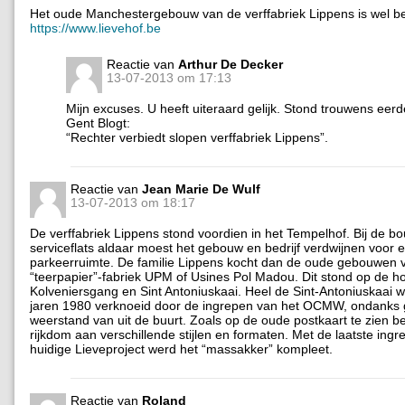
Het oude Manchestergebouw van de verffabriek Lippens is wel b
https://www.lievehof.be
Reactie van
Arthur De Decker
13-07-2013 om 17:13
Mijn excuses. U heeft uiteraard gelijk. Stond trouwens eer
Gent Blogt:
“Rechter verbiedt slopen verffabriek Lippens”.
Reactie van
Jean Marie De Wulf
13-07-2013 om 18:17
De verffabriek Lippens stond voordien in het Tempelhof. Bij de b
serviceflats aldaar moest het gebouw en bedrijf verdwijnen voor 
parkeerruimte. De familie Lippens kocht dan de oude gebouwen 
“teerpapier”-fabriek UPM of Usines Pol Madou. Dit stond op de h
Kolveniersgang en Sint Antoniuskaai. Heel de Sint-Antoniuskaai w
jaren 1980 verknoeid door de ingrepen van het OCMW, ondanks 
weerstand van uit de buurt. Zoals op de oude postkaart te zien b
rijkdom aan verschillende stijlen en formaten. Met de laatste ing
huidige Lieveproject werd het “massakker” kompleet.
Reactie van
Roland