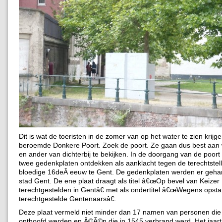
Dit is wat de toeristen in de zomer van op het water te zien krijg
beroemde Donkere Poort. Zoek de poort. Ze gaan dus best aan
en ander van dichterbij te bekijken. In de doorgang van de poort
twee gedenkplaten ontdekken als aanklacht tegen de terechtstell
bloedige 16deÂ eeuw te Gent. De gedenkplaten werden er geha
stad Gent. De ene plaat draagt als titel â€œOp bevel van Keizer
terechtgestelden in Gentâ€ met als ondertitel â€œWegens opst
terechtgestelde Gentenaarsâ€.
Deze plaat vermeld niet minder dan 17 namen van personen die
onthoofd werden en Ã©Ã©n die in 1545 verbrand werd. Het jaart