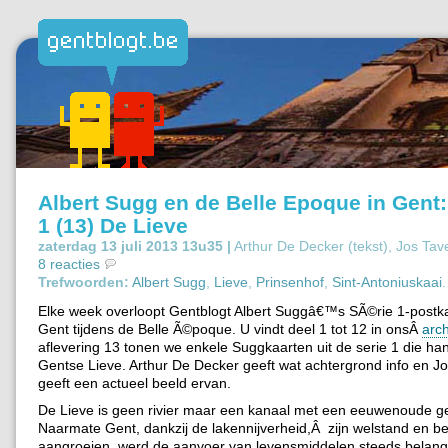
Albert Sugg en de Belle Epoque in Gent
1 (13) De Lieve
zaterdag 13 juli 2013 13u35 |
Arthur De Decker (tekst), Jos Tav
8 reacties
Trefwoorden:
Albert Sugg
,
Lieve
,
Prinsenhof
,
Sint-Antoniuskaai
.
Elke week overloopt Gentblogt Albert Suggâ€™s SÃ©rie 1-postk
Gent tijdens de Belle Ã©poque. U vindt deel 1 tot 12 in onsÂ
arch
aflevering 13 tonen we enkele Suggkaarten uit de serie 1 die ha
Gentse Lieve. Arthur De Decker geeft wat achtergrond info en Jo
geeft een actueel beeld ervan.
De Lieve is geen rivier maar een kanaal met een eeuwenoude g
Naarmate Gent, dankzij de lakennijverheid,Â zijn welstand en b
aangroeien, werd de aanvoer van levensmiddelen steeds belangr