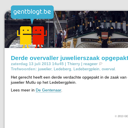
Derde overvaller juwelierszaak opgepak
zaterdag 13 juli 2013 14u45 |
Thierry
|
reageer
Trefwoorden:
juwelier
,
Ledeberg
,
Ledebergplein
,
overval
.
Het gerecht heeft een derde verdachte opgepakt in de zaak van 
juwelier Mutlu op het Ledebergplein.
Lees meer in
De Gentenaar
.
© 2013 