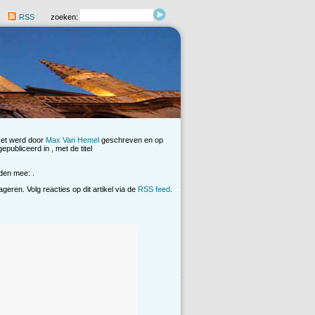
RSS
zoeken:
Het werd door
Max Van Hemel
geschreven en op
publiceerd in , met de titel
den mee: .
eren. Volg reacties op dit artikel via de
RSS feed
.