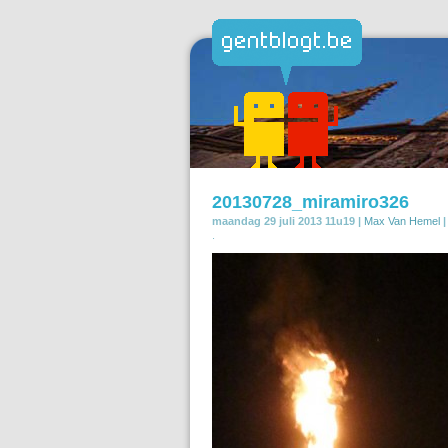
20130728_miramiro326
maandag 29 juli 2013 11u19 |
Max Van Hemel
|
.