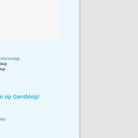
 (fotoverslag)
blogt
ogt
n op Gentblogt
fish
.