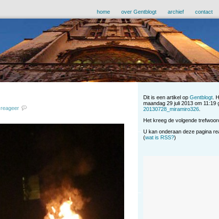
home
over Gentblogt
archief
contact
Dit is een artikel op
Gentblogt
. 
maandag 29 juli 2013 om 11:19 ge
reageer
20130728_miramiro326
.
Het kreeg de volgende trefwoor
U kan onderaan deze pagina reag
(
wat is RSS?
)