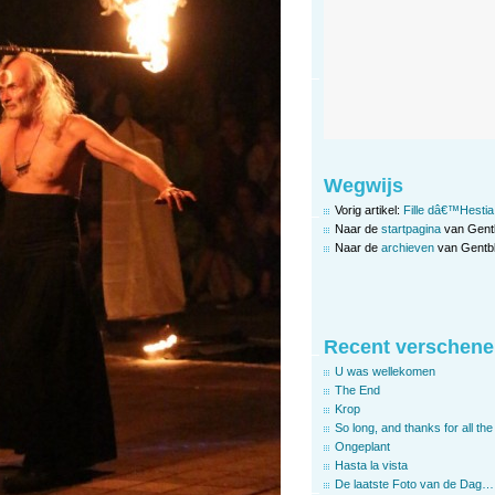
Wegwijs
Vorig artikel:
Fille dâ€™Hestia
Naar de
startpagina
van Gent
Naar de
archieven
van Gentbl
Recent verschene
U was wellekomen
The End
Krop
So long, and thanks for all the 
Ongeplant
Hasta la vista
De laatste Foto van de Dag…