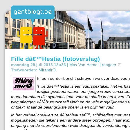
Fille dâ€™Hestia (fotoverslag)
maandag 29 juli 2013 13u36 |
Max Van Hemel
|
reageer
Trefwoorden:
MiramirO
.
In een eerder bericht schreven we over deze voorst
‘
Fille dâ€™Hestia is een vuurspektakel. Het verhaa
inwijdingsritueel waarin een jonge vrouw verschil
moet doorstaan die symbool staan voor de stadia in het leven. Z
weg afleggen vÃ³Ã³r ze zichzelf vindt en de vele mogelijkheden 
ontdekt. Maar de belangrijkste speler is en blijft het vuur.
In het verhaal creÃ«ert ze â€˜tableausâ€™, schilderijen met vers
mogelijkheden die telkens een andere sfeer oproepen. Haar exp
omgang met de vuurelementen wekt diepgaande verwondering 