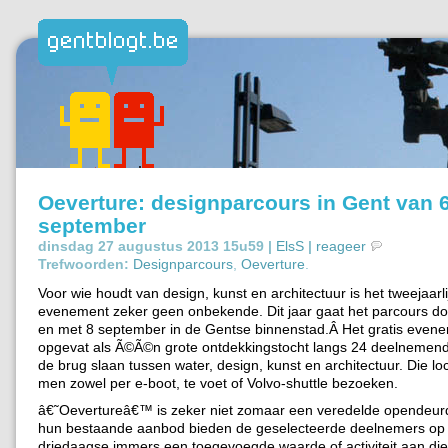
Oeverture: designparcours in Gent van 6
september
dinsdag 27 augustus 2013 15u59 |
ElsS
|
reageer
Trefwoorden:
Designparcours
,
Oeverture
.
Voor wie houdt van design, kunst en architectuur is het tweejaarli
evenement zeker geen onbekende. Dit jaar gaat het parcours doo
en met 8 september in de Gentse binnenstad.Â Het gratis evene
opgevat als Ã©Ã©n grote ontdekkingstocht langs 24 deelnemend
de brug slaan tussen water, design, kunst en architectuur. Die lo
men zowel per e-boot, te voet of Volvo-shuttle bezoeken.
â€˜Oevertureâ€™ is zeker niet zomaar een veredelde opendeur
hun bestaande aanbod bieden de geselecteerde deelnemers op
driedaagse immers een toegevoegde waarde of activiteit aan die 