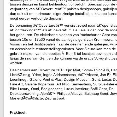
tussen design en kunst beklemtoont of belicht. Speciaal voor de v
verjaardag van â€˜Oevertureâ€™ pakken designshops, galerije
dan ook uit met primeurs, eigenzinnige installaties, knappe kuns
nooit eerder vertoonde designs.
De benaming â€˜Oevertureâ€™ verwijst zowel naar â€˜opensta
â€˜ontdekkingâ€™ als â€˜oeverâ€™. De Leie is dan ook de rod
het gebeuren. De elektrische sloepen van Yachtcharter Gent va
tussen 10u en 17u30 vanaf de aanlegsteigers van Krommewal,
Vismijn en het Justitiepaleis naar de deelnemende galerijen, wi
en occasionele tentoonstellingsruimtes. Voor 5 euro kan men de
gebruik maken van die bootjes.Â Een 6-tal locaties bevinden zi
langs de ring van Gent en die kunnen via de gratis Volvo-shuttle
worden.
Deelnemers aan Ouverture 2013 zijn: Miat, Some-Thing-Els, Ca
Licht&Zinnig, Ydee, Ingrid Adriaenssens, tâ€™Aksent, Jan En El
Leenknegt, Galerie Pont & Plas, Design Museum Gent, Lucas D
Fine Art, Galerie Koperhuis, Art Nivo, Serweytens, Surplus-Interi
Bike Luxury, Onni, Edelgedacht, Luxus Interieur, Boffi Gent, De
Direkteurswoning, Alphâ€™ Philippe Allaeys, Bulthaup Gent, Jew
Marie-BÃ©nÃ©dicte, Zebrastraat.
Praktisch