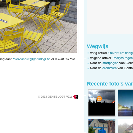
Wegwijs
Vorig artikel:
Oeverture: desig
Volgend artikel:
Paaltjes tege
 mag naar
fotoredactie@gentblogt.be
of u kunt uw foto
Naar de
startpagina
van Gent
Naar de
archieven
van Gentbl
Recente foto's va
© 2013 GENTBLOGT VZW