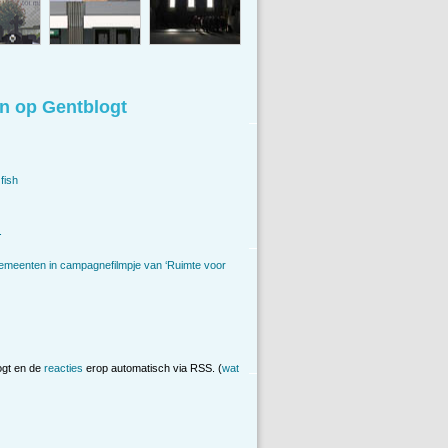
n op Gentblogt
fish
.
emeenten in campagnefilmpje van ‘Ruimte voor
ogt en de
reacties
erop automatisch via RSS. (
wat