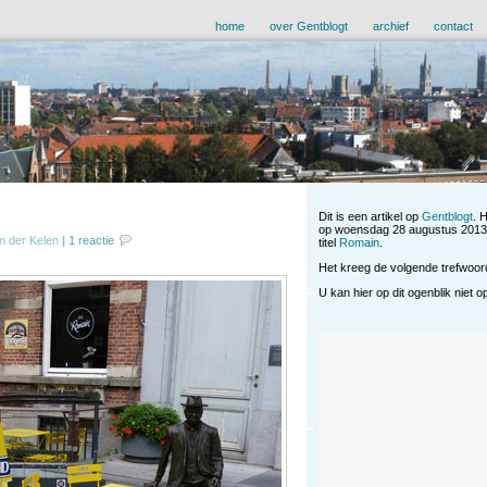
home
over Gentblogt
archief
contact
Dit is een artikel op
Gentblogt
. 
op woensdag 28 augustus 2013 
n der Kelen
|
1 reactie
titel
Romain
.
Het kreeg de volgende trefwoo
U kan hier op dit ogenblik niet 