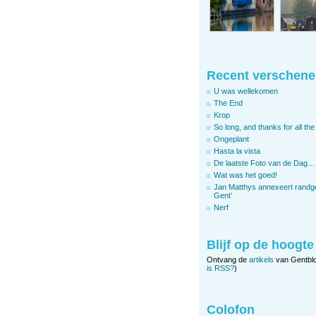
Recent verschene
U was wellekomen
The End
Krop
So long, and thanks for all the 
Ongeplant
Hasta la vista
De laatste Foto van de Dag…
Wat was het goed!
Jan Matthys annexeert randg
Gent’
Nerf
Blijf op de hoogte
Ontvang de
artikels
van Gentbl
is RSS?
)
Colofon