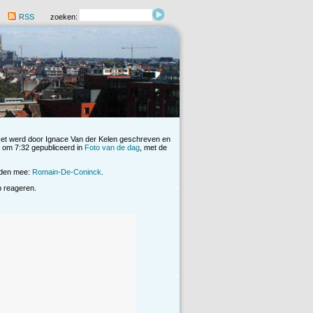
RSS
zoeken:
Het werd door Ignace Van der Kelen geschreven en
om 7:32 gepubliceerd in
Foto van de dag
, met de
rden mee:
Romain-De-Coninck
.
op reageren.