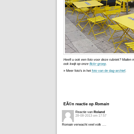
Heeft u ook een foto voor deze rubriek? Mailen
ook kwijt op onze
flickr-groep
.
» Meer foto's in het
foto van de dag-archief
.
EÃ©n reactie op
Romain
Reactie van
Roland
28-08-2013 om 17:57
Romain verwacht veel volk ….