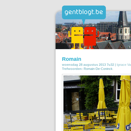
Romain
woensdag 28 augustus 2013 7u32 |
Ignace Va
Trefwoorden:
Romain-De-Coninck
.