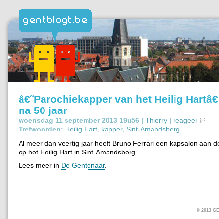
â€˜Parochiekapper van het Heilig Hartâ
na 50 jaar
woensdag 11 september 2013 19u56 |
Thierry
|
reageer
Trefwoorden:
Heilig Hart
,
kapper
,
Sint-Amandsberg
.
Al meer dan veertig jaar heeft Bruno Ferrari een kapsalon aan d
op het Heilig Hart in Sint-Amandsberg.
Lees meer in
De Gentenaar
.
© 2013 