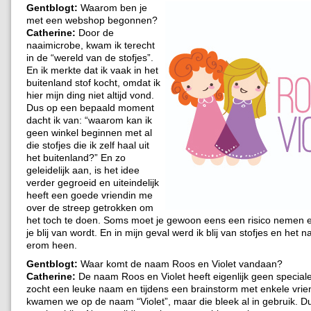
Gentblogt:
Waarom ben je
met een webshop begonnen?
Catherine:
Door de
naaimicrobe, kwam ik terecht
in de “wereld van de stofjes”.
En ik merkte dat ik vaak in het
buitenland stof kocht, omdat ik
hier mijn ding niet altijd vond.
Dus op een bepaald moment
dacht ik van: “waarom kan ik
geen winkel beginnen met al
die stofjes die ik zelf haal uit
het buitenland?” En zo
geleidelijk aan, is het idee
verder gegroeid en uiteindelijk
heeft een goede vriendin me
over de streep getrokken om
het toch te doen. Soms moet je gewoon eens een risico nemen 
je blij van wordt. En in mijn geval werd ik blij van stofjes en het
erom heen.
Gentblogt:
Waar komt de naam Roos en Violet vandaan?
Catherine:
De naam Roos en Violet heeft eigenlijk geen speciale
zocht een leuke naam en tijdens een brainstorm met enkele vri
kwamen we op de naam “Violet”, maar die bleek al in gebruik. D