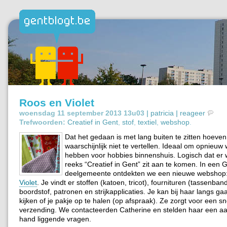
Roos en Violet
woensdag 11 september 2013 13u03 |
patricia
|
reageer
Trefwoorden:
Creatief in Gent
,
stof
,
textiel
,
webshop
.
Dat het gedaan is met lang buiten te zitten hoeve
waarschijnlijk niet te vertellen. Ideaal om opnieuw w
hebben voor hobbies binnenshuis. Logisch dat er 
reeks “Creatief in Gent” zit aan te komen. In een 
deelgemeente ontdekten we een nieuwe webshop
Violet
. Je vindt er stoffen (katoen, tricot), fournituren (tassenban
boordstof, patronen en strijkapplicaties. Je kan bij haar langs g
kijken of je pakje op te halen (op afspraak). Ze zorgt voor een sn
verzending. We contacteerden Catherine en stelden haar een aa
hand liggende vragen.