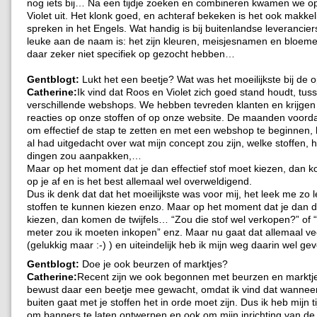
nog iets bij… Na een tijdje zoeken en combineren kwamen we o
Violet uit. Het klonk goed, en achteraf bekeken is het ook makkelij
spreken in het Engels. Wat handig is bij buitenlandse leverancier
leuke aan de naam is: het zijn kleuren, meisjesnamen en bloem
daar zeker niet specifiek op gezocht hebben…
Gentblogt:
Lukt het een beetje? Wat was het moeilijkste bij de o
Catherine:
Ik vind dat Roos en Violet zich goed stand houdt, tuss
verschillende webshops. We hebben tevreden klanten en krijgen
reacties op onze stoffen of op onze website. De maanden voordat
om effectief de stap te zetten en met een webshop te beginnen, 
al had uitgedacht over wat mijn concept zou zijn, welke stoffen, 
dingen zou aanpakken,…
Maar op het moment dat je dan effectief stof moet kiezen, dan k
op je af en is het best allemaal wel overweldigend.
Dus ik denk dat dat het moeilijkste was voor mij, het leek me zo 
stoffen te kunnen kiezen enzo. Maar op het moment dat je dan 
kiezen, dan komen de twijfels… “Zou die stof wel verkopen?” of 
meter zou ik moeten inkopen” enz. Maar nu gaat dat allemaal vee
(gelukkig maar :-) ) en uiteindelijk heb ik mijn weg daarin wel ge
Gentblogt:
Doe je ook beurzen of marktjes?
Catherine:
Recent zijn we ook begonnen met beurzen en marktje
bewust daar een beetje mee gewacht, omdat ik vind dat wanneer
buiten gaat met je stoffen het in orde moet zijn. Dus ik heb mijn
om banners te laten ontwerpen en ook om mijn inrichting van de 