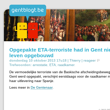
Opgepakte ETA-terroriste had in Gent n
leven opgebouwd
donderdag 10 oktober 2013 17u18 |
Thierry
|
reageer
Trefwoorden:
arrestatie
,
ETA
,
raadkamer
.
De vermoedelijke terroriste van de Baskische afscheidingsbeweg
Gent werd opgepakt, verschijnt eerstdaags voor de raadkamer m
haar uitlevering naar Spanje.
Lees meer in
De Gentenaar
.
© 2013 