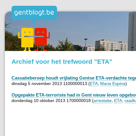
Archief voor het trefwoord "ETA"
Cassatieberoep houdt vrijlating Gentse ETA-verdachte teg
dinsdag 5 november 2013 1100000013 (
ETA
,
Maria Espina
)
Opgepakte ETA-terroriste had in Gent nieuw leven opgeb
donderdag 10 oktober 2013 1700000018 (
arrestatie
,
ETA
,
raad