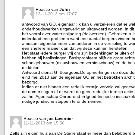
Reactie van
John
12-11-2013 om 17:07
antwoord van GO, eigenaar :Ik kan u verzekeren dat er wel
onderhoudswerken uitgewerkt en uitgevoerd worden. In dit
het vooral over waterinsijpeling (dakwerken). Gebroken ruit
inderdaad een probleem want een aantal burgers vinden he
amusant eigendommen van anderen in de vernieling te wer
een snellere manier dan dat wij deze kunnen herstellen.
Het staat iedere burger vrij om zijn bedenkingen te uiten of
hebben bij beslissingen. Basisprobleem blijft de grote acht
schoolgebouwen (nieuwbouw en vernieuwbouw) en de bes
middelen.
Antwoord dienst G. Bourgeois:De opmerkingen op deze do
eind mei 2013 aan de eigenaar GO en het betrokken archi
bezorgd.
Indien er niet binnen een redelijk termijn vervolg zal geg
de opmerkingen of er wordt op geen redelijke termijn acti
zal het Agentschap Onroerend Erfgoed Inspectie inschake
nodige juridische stappen te ondernemen.
Reactie van
jos tavernier
11-11-2013 om 15:56
Zelfs zijn eigen huis aan De Sterre staat er meer dan belabberd b