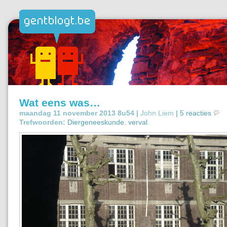
Wat eens was…
maandag 11 november 2013 8u54 |
John Liem
|
5 reacties
Trefwoorden:
Diergeneeskunde
,
verval
.