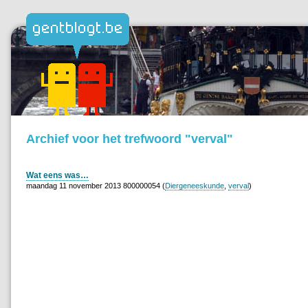
Archief voor het trefwoord "verval"
Wat eens was…
maandag 11 november 2013 800000054 (
Diergeneeskunde
,
verval
)