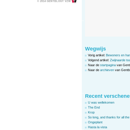
© 2014 GENTBLOGT VZW
Wegwijs
Vorig artikel:
Bewoners en hand
Volgend artikel:
Zwijnaarde to
Naar de
startpagina
van Gent
Naar de
archieven
van Gentbl
Recent verschene
U was wellekomen
The End
Krop
So long, and thanks for all the 
Ongeplant
Hasta la vista