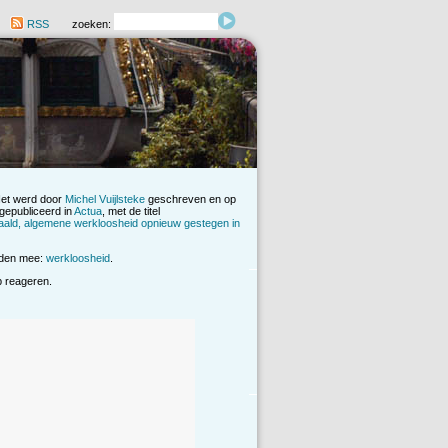
RSS
zoeken:
Het werd door
Michel Vuijlsteke
geschreven en op
gepubliceerd in
Actua
, met de titel
aald, algemene werkloosheid opnieuw gestegen in
rden mee:
werkloosheid
.
op reageren.