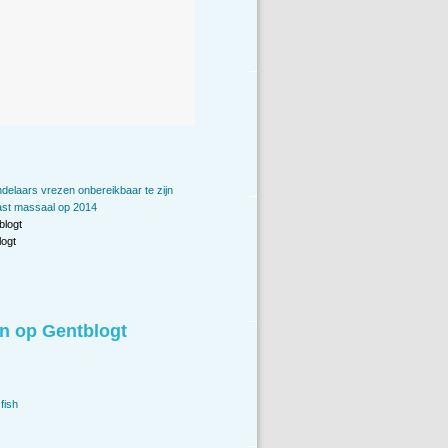
elaars vrezen onbereikbaar te zijn
ast massaal op 2014
blogt
ogt
n op Gentblogt
fish