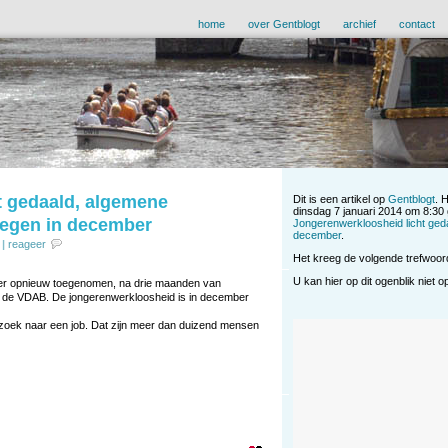
home
over Gentblogt
archief
contact
t gedaald, algemene
Dit is een artikel op
Gentblogt
. 
dinsdag 7 januari 2014 om 8:30 
tegen in december
Jongerenwerkloosheid licht ged
december
.
|
reageer
Het kreeg de volgende trefwoo
U kan hier op dit ogenblik niet 
ber opnieuw toegenomen, na drie maanden van
 van de VDAB. De jongerenwerkloosheid is in december
oek naar een job. Dat zijn meer dan duizend mensen