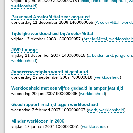
vrijdag 9 januari 2009 2200000015 (
crisis
,
daklozen
,
inspraak
,
S
werkloosheid
)
Personeel ArcelorMittal zeer ongerust
donderdag 11 december 2008 1400000055 (
ArcelorMittal
,
werkl
Tijdelijke werkloosheid bij ArcelorMittal
vrijdag 17 oktober 2008 1500000057 (
ArcelorMittal
,
werklooshei
JWP Lounge
vrijdag 21 december 2007 1400000015 (
arbeidsmarkt
,
jongeren
,
werkloosheid
)
Jongerenwerkplan wordt bijgestuurd
donderdag 27 september 2007 700000018 (
werkloosheid
)
Werkloosheid met een vijfde gedaald in amper jaar tijd
woensdag 20 juni 2007 900000035 (
werkloosheid
)
Goed rapport in strijd tegen werkloosheid
woensdag 7 februari 2007 1000000007 (
werk
,
werkloosheid
)
Minder werklozen in 2006
vrijdag 12 januari 2007 1000000051 (
werkloosheid
)