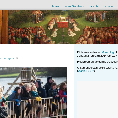
home
over Gentblogt
archief
contact
Dit is een artikel op
Gentblogt
. 
zondag 2 februari 2014 om 19:46 
ke
|
reageer
Het kreeg de volgende trefwoor
U kan onderaan deze pagina reag
(
wat is RSS?
)