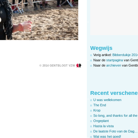
Wegwijs
Vorig artikel:
Bibberduikje 201
Naar de
startpagina
van Gent
Naar de
archieven
van Gentbl
© 2014 GENTBLOGT VZW
Recent verschene
U was wellekomen
The End
Krop
So long, and thanks for all the 
Ongeplant
Hasta la vista
De laatste Foto van de Dag…
Wat was het goed!