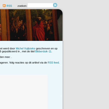
RSS
zoeken:
Het werd door
Michel Vuijlsteke
geschreven en op
gepubliceerd in , met de titel
Bibberduik-11
.
den mee: .
eren. Volg reacties op dit artikel via de
RSS feed
.