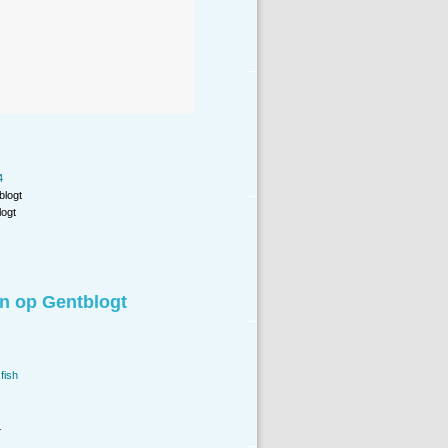
4
blogt
ogt
n op Gentblogt
fish
.