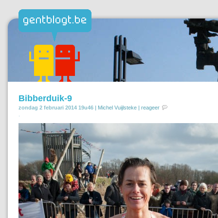
Bibberduik-9
zondag 2 februari 2014 19u46 |
Michel Vuijlsteke
|
reageer
.