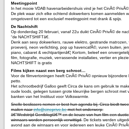
Meetingpoint
In het mooie VDAB havenarbeidershuis vind je het CinÃ© PrivÃ©
De plek waar zich elke ochtend dokwerkers komen aanmelden w
omgetoverd tot een exclusief meetingpoint met drank & spijs.
De Nachtshift
Op donderdag 20 februari, vanaf 22u duikt CinÃ© PrivÃ© de nac
“de NACHTSHIFTâ€.
Denk aan sexy dokwerkers, rauwe elektro, gestrande matrozen,
proeverij, neon verlichting, pop up havencafÃ©, vuren buiten, je
piano, cabaret & vechtpartijenâ€¦ Kortom, beleef een onvergeteli
film, fotografie, muziek, verrassende installaties, vertier en plezi
NACHTSHIFT is gratis
Films kijken naast een berg schroot…
Voor de filmvertoningen heeft CinÃ© PrivÃ© opnieuw bijzondere l
petto.
Het schrootbedrijf Galloo geeft Circa de kans om gebruik te ma
oude loods, gelegen tussen grote kleurrijke bergen schroot met
banken van het Instituut voor Volkswarmte.
Snelle beslissers nemen er best hun agenda bij. Circa biedt twee
mailen naar
info@cineprive.be
met het onderwerp:
â€˜Wedstrijd Gentblogtâ€™ en de keuze van hun film een duotic
winnaars worden persoonlijk verwittigd.
De tickets werden uitgede
avond aan de winnaars en voor iedereen een leuke CinÃ© PrivÃ