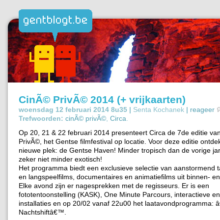
CinÃ© PrivÃ© 2014 (+ vrijkaarten)
woensdag 12 februari 2014 8u35 |
Senta Kochanek
|
reageer
Trefwoorden:
cinÃ© privÃ©
,
Circa
.
Op 20, 21 & 22 februari 2014 presenteert Circa de 7de editie v
PrivÃ©, het Gentse filmfestival op locatie. Voor deze editie ont
nieuwe plek: de Gentse Haven! Minder tropisch dan de vorige ja
zeker niet minder exotisch!
Het programma biedt een exclusieve selectie van aanstormend ta
en langspeelfilms, documentaires en animatiefilms uit binnen- en
Elke avond zijn er nagesprekken met de regisseurs. Er is een
fototentoonstelling (KASK), One Minute Parcours, interactieve en
installaties en op 20/02 vanaf 22u00 het laatavondprogramma: 
Nachtshiftâ€™.