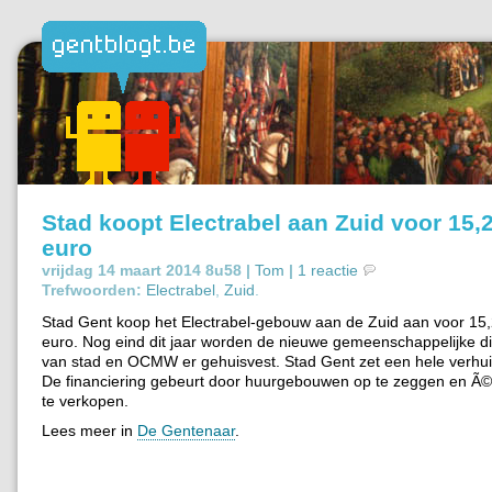
Stad koopt Electrabel aan Zuid voor 15,
euro
vrijdag 14 maart 2014 8u58 |
Tom
|
1 reactie
Trefwoorden:
Electrabel
,
Zuid
.
Stad Gent koop het Electrabel-gebouw aan de Zuid aan voor 15,
euro. Nog eind dit jaar worden de nieuwe gemeenschappelijke d
van stad en OCMW er gehuisvest. Stad Gent zet een hele verhui
De financiering gebeurt door huurgebouwen op te zeggen en 
te verkopen.
Lees meer in
De Gentenaar
.