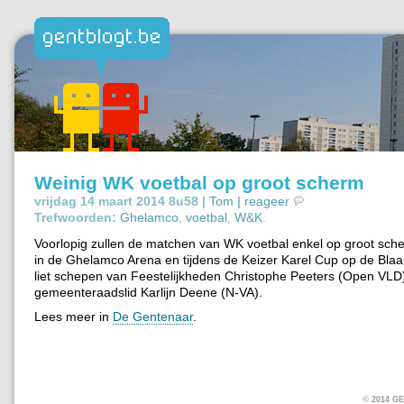
Weinig WK voetbal op groot scherm
vrijdag 14 maart 2014 8u58 |
Tom
|
reageer
Trefwoorden:
Ghelamco
,
voetbal
,
W&K
.
Voorlopig zullen de matchen van WK voetbal enkel op groot scher
in de Ghelamco Arena en tijdens de Keizer Karel Cup op de Bla
liet schepen van Feestelijkheden Christophe Peeters (Open VLD
gemeenteraadslid Karlijn Deene (N-VA).
Lees meer in
De Gentenaar
.
© 2014 