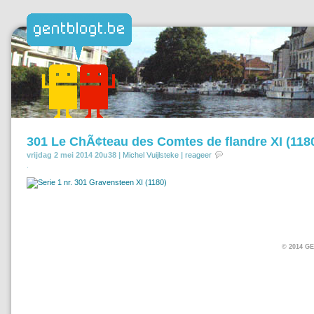
301 Le ChÃ¢teau des Comtes de flandre XI (118
vrijdag 2 mei 2014 20u38 |
Michel Vuijlsteke
|
reageer
.
© 2014 