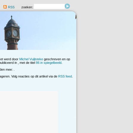
RSS
zoeken:
Het werd door
Michel Vuijlsteke
geschreven en op
bliceerd in , met de titel
86 in spiegelbeeld
.
den mee: .
eren. Volg reacties op dit artikel via de
RSS feed
.