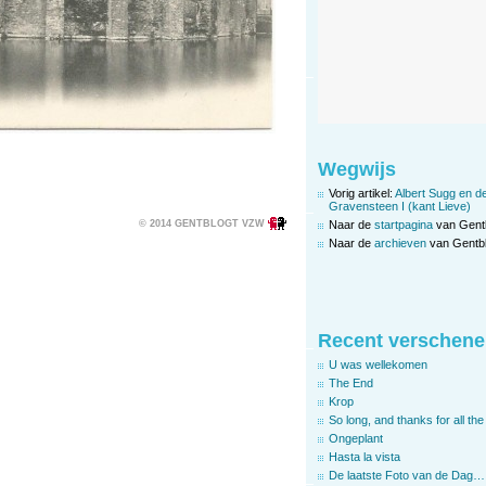
Wegwijs
Vorig artikel:
Albert Sugg en de
Gravensteen I (kant Lieve)
Naar de
startpagina
van Gent
© 2014 GENTBLOGT VZW
Naar de
archieven
van Gentbl
Recent verschene
U was wellekomen
The End
Krop
So long, and thanks for all the 
Ongeplant
Hasta la vista
De laatste Foto van de Dag…