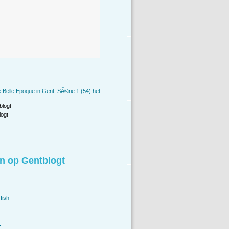
 Belle Epoque in Gent: SÃ©rie 1 (54) het
blogt
ogt
n op Gentblogt
fish
.