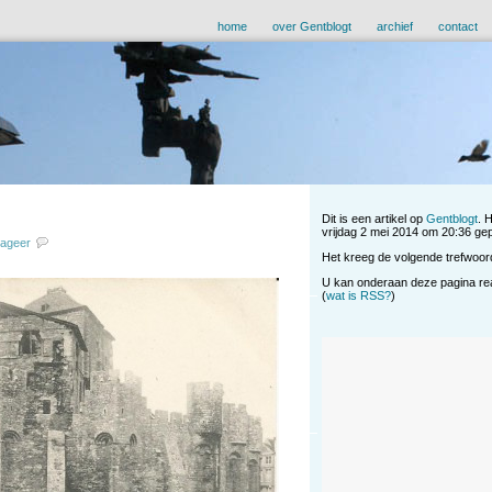
home
over Gentblogt
archief
contact
Dit is een artikel op
Gentblogt
. 
vrijdag 2 mei 2014 om 20:36 gepu
eageer
Het kreeg de volgende trefwoor
U kan onderaan deze pagina reag
(
wat is RSS?
)