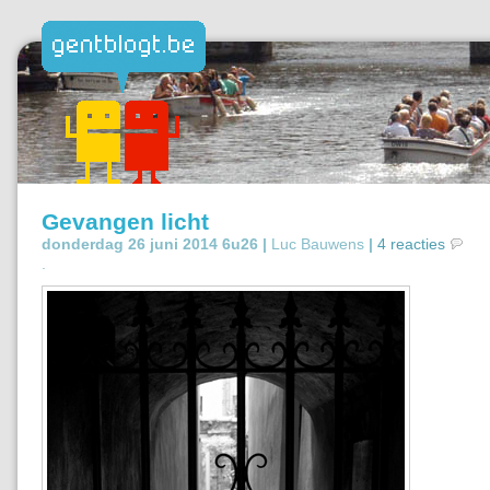
Gevangen licht
donderdag 26 juni 2014 6u26 |
Luc Bauwens
|
4 reacties
.