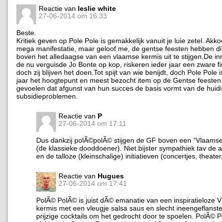
Reactie van
leslie white
27-06-2014 om 16:33
Beste.
Kritiek geven op Pole Pole is gemakkelijk vanuit je luie zetel. Akko
mega manifestatie, maar geloof me, de gentse feesten hebben di
boven het alledaagse van een vlaamse kermis uit te stijgen.De inr
de nu verguisde Jo Bonte op kop, riskeren ieder jaar een zware fi
doch zij blijven het doen.Tot spijt van wie benijdt, doch Pole Pole i
jaar het hoogtepunt en meest bezocht item op de Gentse feesten.
gevoelen dat afgunst van hun succes de basis vormt van de huid
subsidieproblemen.
Reactie van
P
27-06-2014 om 17:11
Dus dankzij polÃ©polÃ© stijgen de GF boven een “Vlaamse 
(de klassieke dooddoener). Niet bijster sympathiek tav de 
en de talloze (kleinschalige) initiatieven (concertjes, theater
Reactie van
Hugues
27-06-2014 om 17:41
PolÃ© PolÃ© is juist dÃ© emanatie van een inspiratieloze
kermis met een vleugje salsa saus en slecht ineengeflanste
prijzige cocktails om het gedrocht door te spoelen. PolÃ© 