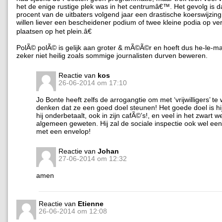
het de enige rustige plek was in het centrumâ€™. Het gevolg is d
procent van de uitbaters volgend jaar een drastische koerswijzing
willen liever een bescheidener podium of twee kleine podia op ve
plaatsen op het plein.â€
PolÃ© polÃ© is gelijk aan groter & mÃ©Ã©r en hoeft dus he-le-ma
zeker niet heilig zoals sommige journalisten durven beweren.
Reactie van
kos
26-06-2014 om 17:10
Jo Bonte heeft zelfs de arrogangtie om met ‘vrijwilligers’ te
denken dat ze een goed doel steunen! Het goede doel is hij
hij onderbetaalt, ook in zijn cafÃ©’s!, en veel in het zwart we
algemeen geweten. Hij zal de sociale inspectie ook wel e
met een envelop!
Reactie van
Johan
27-06-2014 om 12:32
amen
Reactie van
Etienne
26-06-2014 om 12:08