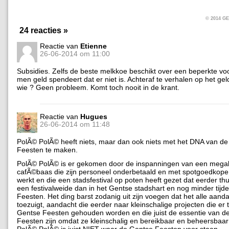
© 2014 
24 reacties »
Reactie van
Etienne
26-06-2014 om 11:00
Subsidies. Zelfs de beste melkkoe beschikt over een beperkte voo
men geld spendeert dat er niet is. Achteraf te verhalen op het ge
wie ? Geen probleem. Komt toch nooit in de krant.
Reactie van
Hugues
26-06-2014 om 11:48
PolÃ© PolÃ© heeft niets, maar dan ook niets met het DNA van d
Feesten te maken.
PolÃ© PolÃ© is er gekomen door de inspanningen van een meg
cafÃ©baas die zijn personeel onderbetaald en met spotgoedkope
werkt en die een stadsfestival op poten heeft gezet dat eerder th
een festivalweide dan in het Gentse stadshart en nog minder tij
Feesten. Het ding barst zodanig uit zijn voegen dat het alle aand
toezuigt, aandacht die eerder naar kleinschalige projecten die er 
Gentse Feesten gehouden worden en die juist de essentie van d
Feesten zijn omdat ze kleinschalig en bereikbaar en beheersbaar 