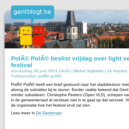
PolÃ© PolÃ© beslist vrijdag over light v
festival
donderdag 26 juni 2014 10u51 |
Michel Vuijlsteke
|
24 reacties
Trefwoorden:
polÃ©-polÃ©
.
PolÃ© PolÃ© heeft een brief gestuurd naar het stadsbestuur me
alsnog de subsidies bij te sturen. Eerder raakte bekend dat Gen
minder subsidieert. Christophe Peeters (Open VLD), schepen van
in de gemeenteraad al verstaan niet in te gaat op dat verzoek. Vr
de organisatie hoe het festival eruit zal zien.
Lees meer in
De Gentenaar