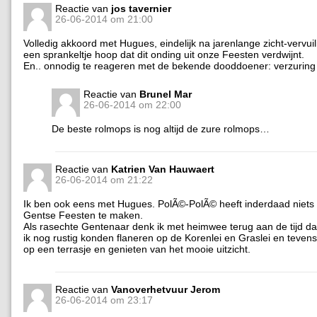
Reactie van
jos tavernier
26-06-2014 om 21:00
Volledig akkoord met Hugues, eindelijk na jarenlange zicht-vervui
een sprankeltje hoop dat dit onding uit onze Feesten verdwijnt.
En.. onnodig te reageren met de bekende dooddoener: verzuring 
Reactie van
Brunel Mar
26-06-2014 om 22:00
De beste rolmops is nog altijd de zure rolmops…
Reactie van
Katrien Van Hauwaert
26-06-2014 om 21:22
Ik ben ook eens met Hugues. PolÃ©-PolÃ© heeft inderdaad niets
Gentse Feesten te maken.
Als rasechte Gentenaar denk ik met heimwee terug aan de tijd d
ik nog rustig konden flaneren op de Korenlei en Graslei en tevens
op een terrasje en genieten van het mooie uitzicht.
Reactie van
Vanoverhetvuur Jerom
26-06-2014 om 23:17