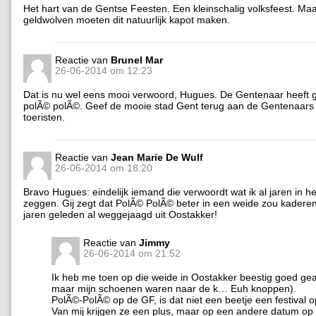
Het hart van de Gentse Feesten. Een kleinschalig volksfeest. Ma
geldwolven moeten dit natuurlijk kapot maken.
Reactie van
Brunel Mar
26-06-2014 om 12:23
Dat is nu wel eens mooi verwoord, Hugues. De Gentenaar heeft
polÃ© polÃ©. Geef de mooie stad Gent terug aan de Gentenaars
toeristen.
Reactie van
Jean Marie De Wulf
26-06-2014 om 18:20
Bravo Hugues: eindelijk iemand die verwoordt wat ik al jaren in het
zeggen. Gij zegt dat PolÃ© PolÃ© beter in een weide zou kadere
jaren geleden al weggejaagd uit Oostakker!
Reactie van
Jimmy
26-06-2014 om 21:52
Ik heb me toen op die weide in Oostakker beestig goed ge
maar mijn schoenen waren naar de k… Euh knoppen).
PolÃ©-PolÃ© op de GF, is dat niet een beetje een festival o
Van mij krijgen ze een plus, maar op een andere datum op