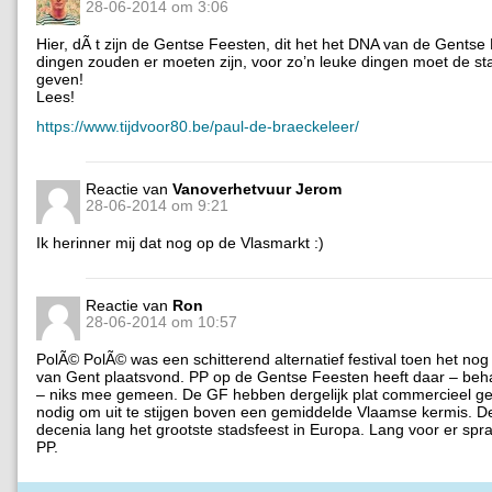
28-06-2014 om 3:06
Hier, dÃ t zijn de Gentse Feesten, dit het het DNA van de Gentse
dingen zouden er moeten zijn, voor zo’n leuke dingen moet de st
geven!
Lees!
https://www.tijdvoor80.be/paul-de-braeckeleer/
Reactie van
Vanoverhetvuur Jerom
28-06-2014 om 9:21
Ik herinner mij dat nog op de Vlasmarkt :)
Reactie van
Ron
28-06-2014 om 10:57
PolÃ© PolÃ© was een schitterend alternatief festival toen het no
van Gent plaatsvond. PP op de Gentse Feesten heeft daar – be
– niks mee gemeen. De GF hebben dergelijk plat commercieel ge
nodig om uit te stijgen boven een gemiddelde Vlaamse kermis. De
decenia lang het grootste stadsfeest in Europa. Lang voor er sp
PP.