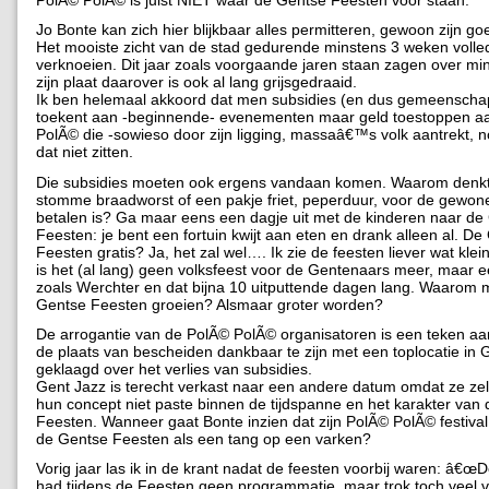
PolÃ© PolÃ© is juist NIET waar de Gentse Feesten voor staan.
Jo Bonte kan zich hier blijkbaar alles permitteren, gewoon zijn go
Het mooiste zicht van de stad gedurende minstens 3 weken volle
verknoeien. Dit jaar zoals voorgaande jaren staan zagen over min
zijn plaat daarover is ook al lang grijsgedraaid.
Ik ben helemaal akkoord dat men subsidies (en dus gemeenscha
toekent aan -beginnende- evenementen maar geld toestoppen a
PolÃ© die -sowieso door zijn ligging, massaâ€™s volk aantrekt, no
dat niet zitten.
Die subsidies moeten ook ergens vandaan komen. Waarom denkt
stomme braadworst of een pakje friet, peperduur, voor de gewone
betalen is? Ga maar eens een dagje uit met de kinderen naar de
Feesten: je bent een fortuin kwijt aan eten en drank alleen al. De
Feesten gratis? Ja, het zal wel…. Ik zie de feesten liever wat klei
is het (al lang) geen volksfeest voor de Gentenaars meer, maar e
zoals Werchter en dat bijna 10 uitputtende dagen lang. Waarom
Gentse Feesten groeien? Alsmaar groter worden?
De arrogantie van de PolÃ© PolÃ© organisatoren is een teken aa
de plaats van bescheiden dankbaar te zijn met een toplocatie in 
geklaagd over het verlies van subsidies.
Gent Jazz is terecht verkast naar een andere datum omdat ze zel
hun concept niet paste binnen de tijdspanne en het karakter van
Feesten. Wanneer gaat Bonte inzien dat zijn PolÃ© PolÃ© festival 
de Gentse Feesten als een tang op een varken?
Vorig jaar las ik in de krant nadat de feesten voorbij waren: â€
had tijdens de Feesten geen programmatie, maar trok toch veel 