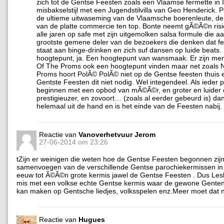
zich tot de Gentse Feesten zoals een Vlaamse fermette in 
misbakselstijl met een Jugendstilvilla van Geo Henderick. 
de ultieme uitwaseming van de Vlaamsche boerenleute, de
van de platte commercie ten top. Bonte neemt gÃ©Ã©n risico
alle jaren op safe met zijn uitgemolken salsa formule die aa
grootste gemene deler van de bezoekers die denken dat fee
staat aan binge-drinken en zich suf dansen op luide beats.
hoogtepunt, ja. Een hoogtepunt van wansmaak. Er zijn men
Of The Proms ook een hoogtepunt vinden maar net zoals N
Proms hoort PolÃ© PolÃ© niet op de Gentse feesten thuis
Gentste Feesten dit niet nodig. Wel integendeel. Als ieder p
beginnen met een opbod van mÃ©Ã©r, en groter en luider
prestigieuzer, en zovoort… (zoals al eerder gebeurd is) dan
helemaal uit de hand en is het einde van de Feesten nabij.
Reactie van
Vanoverhetvuur Jerom
27-06-2014 om 23:26
tZijn er weinigen die weten hoe de Gentse Feesten begonnen zijn
samenvoegen van de verschillende Gentse parochiekermissen in
eeuw tot Ã©Ã©n grote kermis jawel de Gentse Feesten . Dus Lesli
mis met een volkse echte Gentse kermis waar de gewone Genten
kan maken op Gentsche liedjes, volksspelen enz.Meer moet dat nie
Reactie van
Hugues