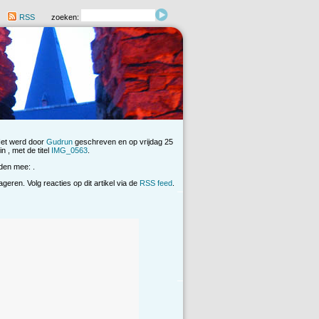
RSS
zoeken:
Het werd door
Gudrun
geschreven en op vrijdag 25
n , met de titel
IMG_0563
.
den mee: .
eren. Volg reacties op dit artikel via de
RSS feed
.