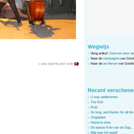
Wegwijs
Vorig artikel:
Zwerven door de
Naar de
startpagina
van Gent
Naar de
archieven
van Gentbl
© 2014 GENTBLOGT VZW
Recent verschene
U was wellekomen
The End
Krop
So long, and thanks for all the 
Ongeplant
Hasta la vista
De laatste Foto van de Dag…
Wat was het goed!