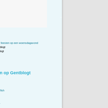
 feesten op een woensdagavond
blogt
ogt
n op Gentblogt
fish
.