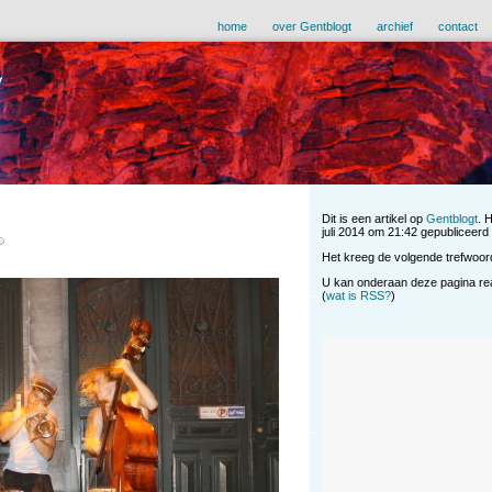
home
over Gentblogt
archief
contact
Dit is een artikel op
Gentblogt
. 
juli 2014 om 21:42 gepubliceerd i
Het kreeg de volgende trefwoor
U kan onderaan deze pagina reag
(
wat is RSS?
)