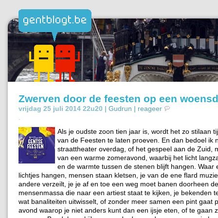
Zwerven door de feesten op een woens
vrijdag 25 juli 2014 22u20 |
Gudrun
|
reageer
.
Als je oudste zoon tien jaar is, wordt het zo stilaan 
van de Feesten te laten proeven. En dan bedoel ik n
straattheater overdag, of het gespeel aan de Zuid, 
van een warme zomeravond, waarbij het licht langz
en de warmte tussen de stenen blijft hangen. Waar 
lichtjes hangen, mensen staan kletsen, je van de ene flard muzie
andere verzeilt, je je af en toe een weg moet banen doorheen d
mensenmassa die naar een artiest staat te kijken, je bekenden 
wat banaliteiten uitwisselt, of zonder meer samen een pint gaat 
avond waarop je niet anders kunt dan een ijsje eten, of te gaan zi