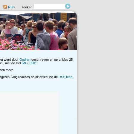
RSS
zoeken:
Het werd door
Gudrun
geschreven en op vrijdag 25
n , met de titel
IMG_0581
.
den mee: .
eren. Volg reacties op dit artikel via de
RSS feed
.