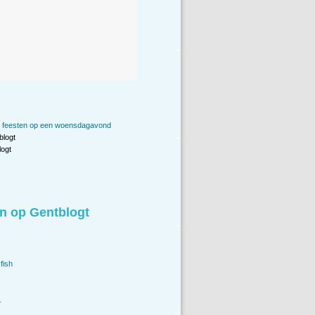
 feesten op een woensdagavond
blogt
ogt
n op Gentblogt
fish
.