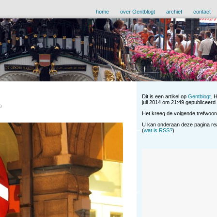
home
over Gentblogt
archief
contact
Dit is een artikel op
Gentblogt
. 
juli 2014 om 21:49 gepubliceerd i
Het kreeg de volgende trefwoor
U kan onderaan deze pagina reag
(
wat is RSS?
)