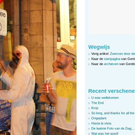
Wegwijs
Vorig artikel:
Zwerven door de
Naar de
startpagina
van Gent
Naar de
archieven
van Gentbl
Recent verschene
U was wellekomen
The End
Krop
So long, and thanks for all the 
Ongeplant
Hasta la vista
De laatste Foto van de Dag…
Wat was het goed!