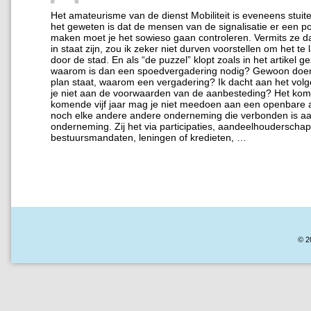
Het amateurisme van de dienst Mobiliteit is eveneens stui
het geweten is dat de mensen van de signalisatie er een po
maken moet je het sowieso gaan controleren. Vermits ze daa
in staat zijn, zou ik zeker niet durven voorstellen om het te
door de stad. En als “de puzzel” klopt zoals in het artikel g
waarom is dan een spoedvergadering nodig? Gewoon doen
plan staat, waarom een vergadering? Ik dacht aan het volge
je niet aan de voorwaarden van de aanbesteding? Het kom
komende vijf jaar mag je niet meedoen aan een openbare 
noch elke andere andere onderneming die verbonden is aa
onderneming. Zij het via participaties, aandeelhouderschap
bestuursmandaten, leningen of kredieten, …
© 2