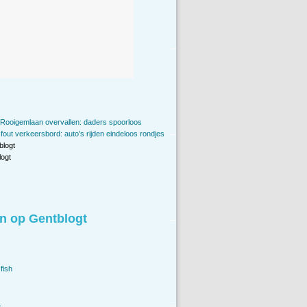
Rooigemlaan overvallen: daders spoorloos
out verkeersbord: auto’s rijden eindeloos rondjes
blogt
ogt
n op Gentblogt
fish
.