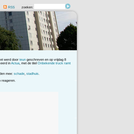
RSS
zoeken:
Het werd door
teun
geschreven en op vrijdag 8
ceerd in
Actua
, met de titel
Onbekende truck ramt
rden mee:
schade
,
stadhuis
.
op reageren.