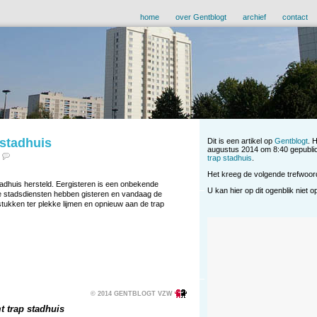
home
over Gentblogt
archief
contact
 stadhuis
Dit is een artikel op
Gentblogt
. 
augustus 2014 om 8:40 gepubli
trap stadhuis
.
Het kreeg de volgende trefwoo
adhuis hersteld. Eergisteren is een onbekende
U kan hier op dit ogenblik niet 
e stadsdiensten hebben gisteren en vandaag de
tukken ter plekke lijmen en opnieuw aan de trap
© 2014 GENTBLOGT VZW
 trap stadhuis