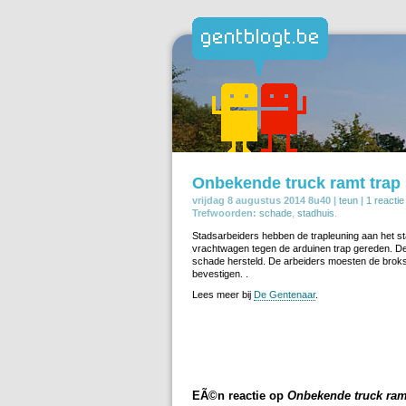
Onbekende truck ramt trap
vrijdag 8 augustus 2014 8u40 |
teun
|
1 reactie
Trefwoorden:
schade
,
stadhuis
.
Stadsarbeiders hebben de trapleuning aan het st
vrachtwagen tegen de arduinen trap gereden. D
schade hersteld. De arbeiders moesten de broks
bevestigen. .
Lees meer bij
De Gentenaar
.
EÃ©n reactie op
Onbekende truck ramt