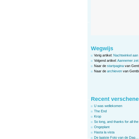
Wegwijs
Vorig artikel:
Nachtwinkel aan 
Volgend artikel:
Aannemer zet f
Naar de
startpagina
van Gent
Naar de
archieven
van Gentbl
Recent verschene
U was wellekomen
The End
Krop
So long, and thanks for all the 
Ongeplant
Hasta la vista
De laatste Foto van de Dag…