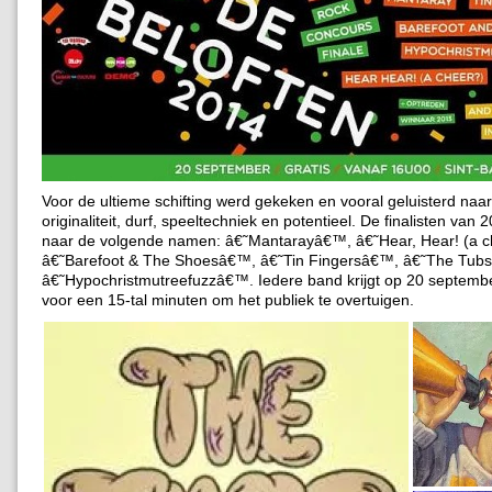
Voor de ultieme schifting werd gekeken en vooral geluisterd naar
originaliteit, durf, speeltechniek en potentieel. De finalisten van 
naar de volgende namen: â€˜Mantarayâ€™, â€˜Hear, Hear! (a 
â€˜Barefoot & The Shoesâ€™, â€˜Tin Fingersâ€™, â€˜The Tub
â€˜Hypochristmutreefuzzâ€™. Iedere band krijgt op 20 septemb
voor een 15-tal minuten om het publiek te overtuigen.