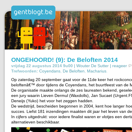
ONGEHOORD! (9): De Beloften 2014
vrijdag 22 augustus 2014 9u00 |
Wouter De Sutter
|
reageer
Trefwoorden:
Coyendans
,
De Beloften
,
Macharius
.
Op zaterdag 20 september gaat voor de 11de keer het rockconc
beloftenâ€™ door tijdens de Coyendans, het buurtfeest van de M
De organisatie maakte onlangs de zes laureaten bekend, gesele
een jury waarin Lieven Dermul (Waxdolls), Jan Sucaet (Urgent.FM
Deneijs (Yuko) het voor het zeggen hadden.
De wedstrijd, bescheiden begonnen in 2004, kent hoe langer ho
succes. Liefst 181 inzendingen maakten dit jaar het leven van de 
In cijfers uitgedrukt: voor iedere finalist waren er vlotjes een derti
alternatieven beschikbaar.