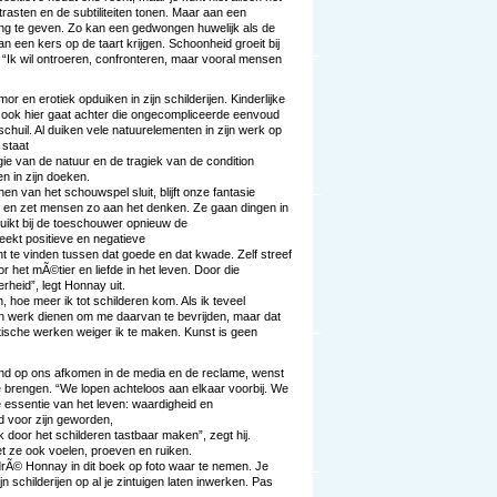
rasten en de subtiliteiten tonen. Maar aan een
ding te geven. Zo kan een gedwongen huwelijk als de
n een kers op de taart krijgen. Schoonheid groeit bij
r. “Ik wil ontroeren, confronteren, maar vooral mensen
or en erotiek opduiken in zijn schilderijen. Kinderlijke
ar ook hier gaat achter die ongecompliceerde eenvoud
uil. Al duiken vele natuurelementen in zijn werk op
 staat
gie van de natuur en de tragiek van de condition
 in zijn doeken.
nen van het schouwspel sluit, blijft onze fantasie
 en zet mensen zo aan het denken. Ze gaan dingen in
tluikt bij de toeschouwer opnieuw de
eekt positieve en negatieve
 te vinden tussen dat goede en dat kwade. Zelf streef
r het mÃ©tier en liefde in het leven. Door die
erheid”, legt Honnay uit.
 hoe meer ik tot schilderen kom. Als ik teveel
jn werk dienen om me daarvan te bevrijden, maar dat
tische werken weiger ik te maken. Kunst is geen
nd op ons afkomen in de media en de reclame, wenst
te brengen. “We lopen achteloos aan elkaar voorbij. We
e essentie van het leven: waardigheid en
d voor zijn geworden,
 door het schilderen tastbaar maken”, zegt hij.
et ze ook voelen, proeven en ruiken.
rÃ© Honnay in dit boek op foto waar te nemen. Je
n schilderijen op al je zintuigen laten inwerken. Pas