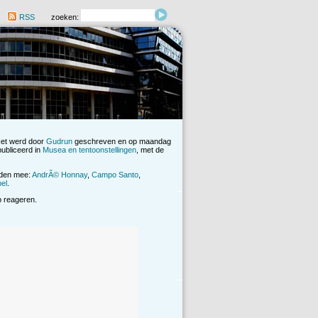
RSS
zoeken:
Het werd door
Gudrun
geschreven en op maandag
ubliceerd in
Musea en tentoonstellingen
, met de
rden mee:
AndrÃ© Honnay
,
Campo Santo
,
el
.
op reageren.