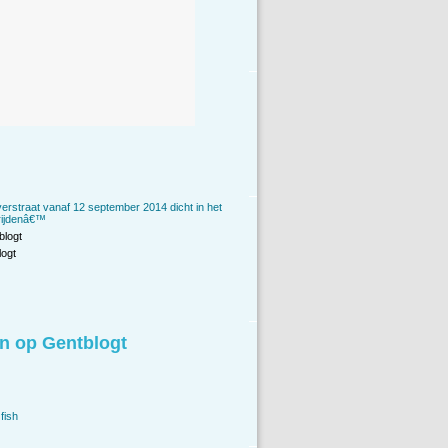
erstraat vanaf 12 september 2014 dicht in het
rijdenâ€™
blogt
ogt
n op Gentblogt
fish