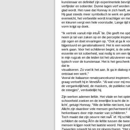
kunstenaar en definitief zijn experimentele bevrij
verfijnder en soberder. Dunne lagen verf worden
glad wordt. Het ruwe dat Honnay in zich heeft, wo
Hij gaat steeds meer symbolisch te werk en gebru
evenwicht, het verbeelde wordt krachtiger en me
en kleuren vergt een hele voorstudie. Lange tijd i
vorm krijgt op doek.
“Ik vertrek vanuit mijn intuÃ¯tie. Die geeft me op
neem je tal van zaken op en die perceptie inspiree
zijn ogen en doet ervaringen op. “Ook al ga ik v
bijgestuurd en gerationaliseerd. Het is een won
werk gaan. Voor het schilderen begint, is de sele
essentie en tot soberheid, wat nodig is om een t
in mijn rugzak en die leiden tot het uitzuiveren v
typisch voor de kunstenaar. Het is het geschenk da
dat te
visualiseren. Zo voel ik het aan. Ik ga in dialoog
ontstaat een werk.”
Vooral de Italiaanse renaissancekunst inspireert
graag vertoeft hij in VenetiÃ«. “Al wat voor mij mo
de vergankelijkheid, de maskers, de publieke rui
de steegjes”, verduidelijkt hij.
Zijn werken ademen liefde. Het vitale en het optimi
schoonheid zoeken en de innerlijke kracht die i
licht’, getuigt Honnay. “Wie de liefde niet kent, ka
Allicht zijn daardoor vele mensen gecharmeerd do
herkenbaars door mijn manier van schilderen.”
Toch maakt dat zijn oeuvre niet naÃ¯ef. Hij schil
schildert de oorlog Ã©n de liefde tussen die twe
mensen krijgen nooit het laatste woord. Het goe
Zwaarden smeedt hij om tot ploegscharen. “Het po