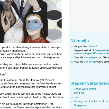
Wegwijs
Vorig artikel:
Paneel
ik opwek in de afzondering van mijn atelier komen pas
Volgend artikel:
Schepenenvijv
 perceptie van mensen…
weekend tegen â€˜carrousel 
erijen vormen als het ware het resultaat van een heel
Naar de
startpagina
van Gent
e en angstvallige kwintessens van mijn expressie,
Naar de
archieven
van Gentbl
traling van mijn schilderwerk verder te doen reiken.
ken om een ander publiek te raken en nieuwe mensen
aken.”
r de kunstenaar: “AndrÃ© Honnay (1962) weet
Recent verschene
dat de Gentse kunstenaar het mÃ©tier leerde en een
in een strakke beeldtaal die het figuratieve en het
U was wellekomen
The End
oek vijftig recente werken die sinds het jaar 2000 tot
j zichzelf en ons schenkt, nu hij de leeftijd van Abraham
Krop
So long, and thanks for all the 
n die na de millenniumwende ontstonden. Dat
Ongeplant
t waarop de Gentenaar zijn eigen identiteit vond als