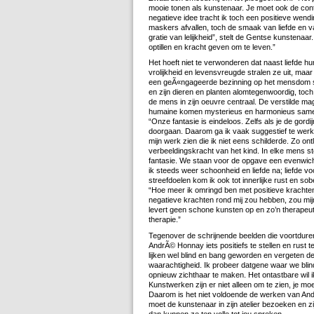
mooie tonen als kunstenaar. Je moet ook de cont
negatieve idee tracht ik toch een positieve wen
maskers afvallen, toch de smaak van liefde en va
gratie van lelijkheid”, stelt de Gentse kunstenaa
optillen en kracht geven om te leven.”
Het hoeft niet te verwonderen dat naast liefde hum
vrolijkheid en levensvreugde stralen ze uit, ma
een geÃ«ngageerde bezinning op het mensdom sch
en zijn dieren en planten alomtegenwoordig, toch
de mens in zijn oeuvre centraal. De verstilde ma
humaine komen mysterieus en harmonieus samen
“Onze fantasie is eindeloos. Zelfs als je de gordij
doorgaan. Daarom ga ik vaak suggestief te werk
mijn werk zien die ik niet eens schilderde. Zo on
verbeeldingskracht van het kind. In elke mens st
fantasie. We staan voor de opgave een evenwicht
ik steeds weer schoonheid en liefde na; liefde voo
streefdoelen kom ik ook tot innerlijke rust en sob
“Hoe meer ik omringd ben met positieve krachten,
negatieve krachten rond mij zou hebben, zou mi
levert geen schone kunsten op en zo’n therapeu
therapie.”
Tegenover de schrijnende beelden die voortdure
AndrÃ© Honnay iets positiefs te stellen en rust 
lijken wel blind en bang geworden en vergeten d
waarachtigheid. Ik probeer datgene waar we blin
opnieuw zichthaar te maken. Het ontastbare wil ik
Kunstwerken zijn er niet alleen om te zien, je mo
Daarom is het niet voldoende de werken van And
moet de kunstenaar in zijn atelier bezoeken en zij