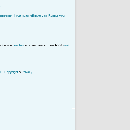
.
emeenten in campagnefilmpje van ‘Ruimte voor
ogt en de
reacties
erop automatisch via RSS. (
wat
t
-
Copyright
&
Privacy