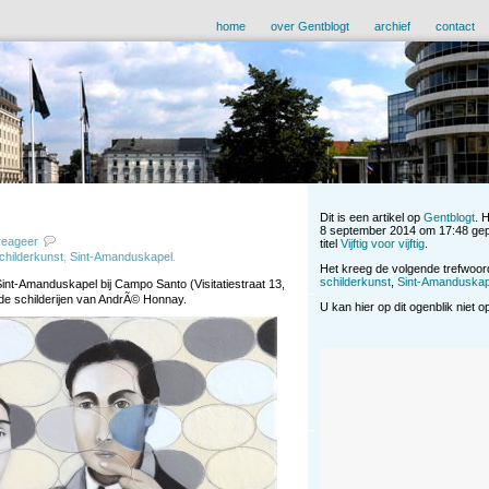
home
over Gentblogt
archief
contact
Dit is een artikel op
Gentblogt
. 
8 september 2014 om 17:48 gep
reageer
titel
Vijftig voor vijftig
.
childerkunst
,
Sint-Amanduskapel
.
Het kreeg de volgende trefwoo
schilderkunst
,
Sint-Amanduskap
Sint-Amanduskapel bij Campo Santo (Visitatiestraat 13,
 de schilderijen van AndrÃ© Honnay.
U kan hier op dit ogenblik niet 