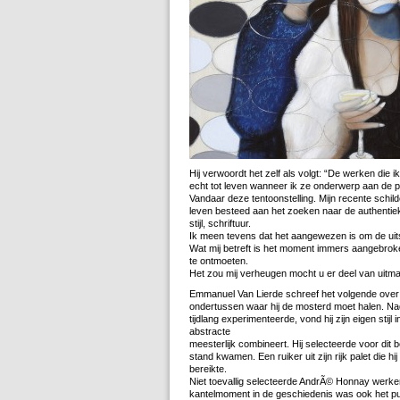
Hij verwoordt het zelf als volgt: “De werken die 
echt tot leven wanneer ik ze onderwerp aan de
Vandaar deze tentoonstelling. Mijn recente schild
leven besteed aan het zoeken naar de authentiek
stijl, schriftuur.
Ik meen tevens dat het aangewezen is om de uits
Wat mij betreft is het moment immers aangebro
te ontmoeten.
Het zou mij verheugen mocht u er deel van uitm
Emmanuel Van Lierde schreef het volgende ove
ondertussen waar hij de mosterd moet halen. Na
tijdlang experimenteerde, vond hij zijn eigen stijl 
abstracte
meesterlijk combineert. Hij selecteerde voor dit b
stand kwamen. Een ruiker uit zijn rijk palet die hi
bereikte.
Niet toevallig selecteerde AndrÃ© Honnay werke
kantelmoment in de geschiedenis was ook het pun