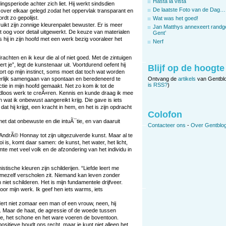
Hasta la vista
dingsperiode achter zich liet. Hij werkt sindsdien
De laatste Foto van de Dag…
 over elkaar gelegd zodat het oppervlak transparant en
rdt zo gepolijst.
Wat was het goed!
ikt zijn zonnige kleurenpalet bewuster. Er is meer
Jan Matthys annexeert randg
t oog voor detail uitgewerkt. De keuze van materialen
Gent’
s hij in zijn hoofd met een werk bezig vooraleer het
Nerf
drachten en ik keur die al of niet goed. Met de zintuigen
rt je”, legt de kunstenaar uit. Voortdurend oefent hij
Blijf op de hoogte
oort op mijn instinct, soms moet dat toch wat worden
derlijk samengaan van spontaan en beredeneerd te
Ontvang de
artikels
van Gentbl
is RSS?
)
ctie in mijn hoofd gemaakt. Net zo kom ik tot de
ijdloos werk te creÃ«ren. Kennis en kunde draag ik mee
an wat ik onbewust aangereikt krijg. Die gave is iets
t hij krijgt, een kracht in hem, en het is zijn opdracht
Colofon
 met dat onbewuste en die intuÃ¯tie, en van daaruit
Contacteer ons
-
Over Gentblog
 AndrÃ© Honnay tot zijn uitgezuiverde kunst. Maar al te
oi is, komt daar samen: de kunst, het water, het licht,
mte met veel volk en de afzondering van het individu in
stische kleuren zijn schilderijen. “Liefde leert me
n mezelf verscholen zit. Niemand kan leven zonder
n niet schilderen. Het is mijn fundamentele drijfveer.
or mijn werk. Ik geef hen iets warms, iets
dert niet zomaar een man of een vrouw, neen, hij
e. Maar de haat, de agressie of de woede tussen
de, het schone en het ware voeren de boventoon.
sitieve houdt ons recht, maar je kunt niet alleen het