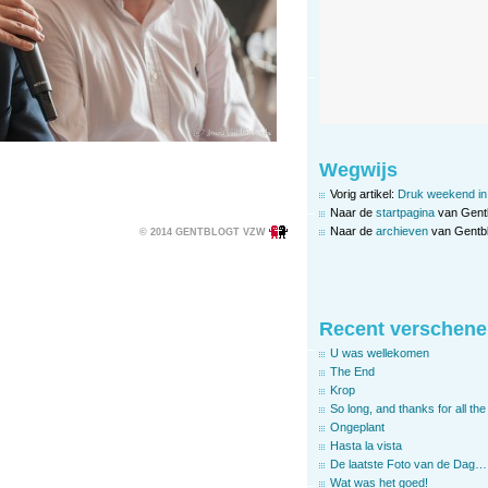
Wegwijs
Vorig artikel:
Druk weekend in
Naar de
startpagina
van Gent
Naar de
archieven
van Gentbl
© 2014 GENTBLOGT VZW
Recent verschene
U was wellekomen
The End
Krop
So long, and thanks for all the 
Ongeplant
Hasta la vista
De laatste Foto van de Dag…
Wat was het goed!