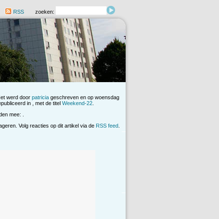
RSS
zoeken:
Het werd door
patricia
geschreven en op woensdag
bliceerd in , met de titel
Weekend-22
.
den mee: .
eren. Volg reacties op dit artikel via de
RSS feed
.