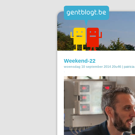
Weekend-22
woensdag 10 september 2014 20u46 |
patricia
.