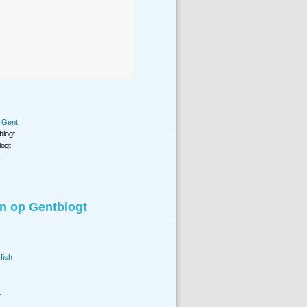
 Gent
blogt
ogt
n op Gentblogt
fish
.