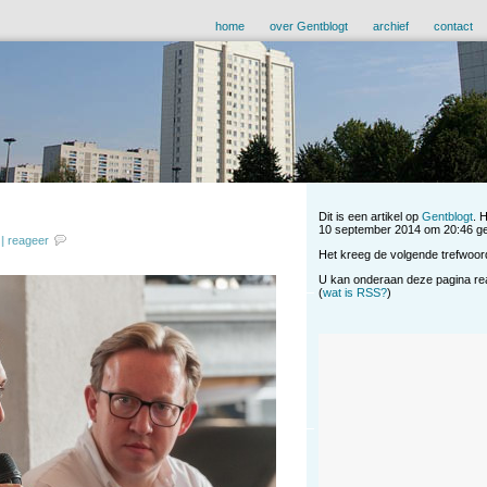
home
over Gentblogt
archief
contact
Dit is een artikel op
Gentblogt
. 
10 september 2014 om 20:46 gepu
|
reageer
Het kreeg de volgende trefwoor
U kan onderaan deze pagina reag
(
wat is RSS?
)