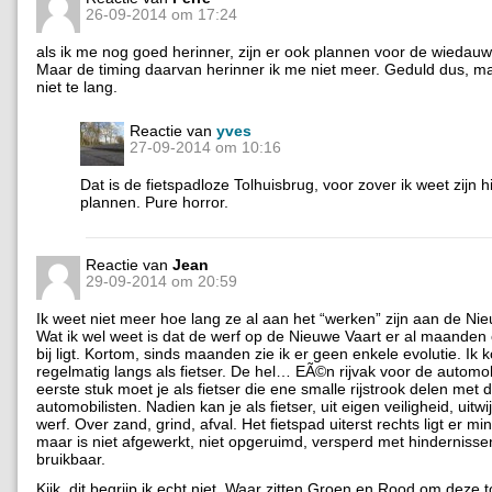
26-09-2014 om 17:24
als ik me nog goed herinner, zijn er ook plannen voor de wiedau
Maar de timing daarvan herinner ik me niet meer. Geduld dus, ma
niet te lang.
Reactie van
yves
27-09-2014 om 10:16
Dat is de fietspadloze Tolhuisbrug, voor zover ik weet zijn 
plannen. Pure horror.
Reactie van
Jean
29-09-2014 om 20:59
Ik weet niet meer hoe lang ze al aan het “werken” zijn aan de Ni
Wat ik wel weet is dat de werf op de Nieuwe Vaart er al maande
bij ligt. Kortom, sinds maanden zie ik er geen enkele evolutie. Ik 
regelmatig langs als fietser. De hel… EÃ©n rijvak voor de automob
eerste stuk moet je als fietser die ene smalle rijstrook delen met 
automobilisten. Nadien kan je als fietser, uit eigen veiligheid, uitw
werf. Over zand, grind, afval. Het fietspad uiterst rechts ligt er mi
maar is niet afgewerkt, niet opgeruimd, versperd met hindernissen
bruikbaar.
Kijk, dit begrijp ik echt niet. Waar zitten Groen en Rood om deze