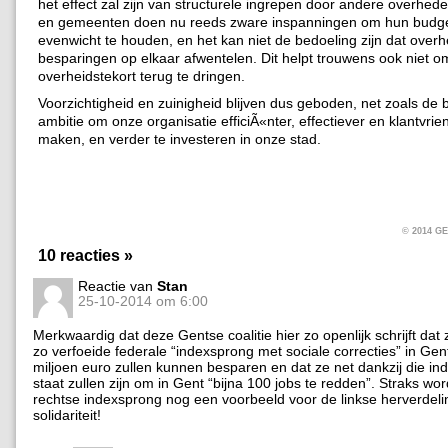
het effect zal zijn van structurele ingrepen door andere overhed
en gemeenten doen nu reeds zware inspanningen om hun budge
evenwicht te houden, en het kan niet de bedoeling zijn dat over
besparingen op elkaar afwentelen. Dit helpt trouwens ook niet o
overheidstekort terug te dringen.
Voorzichtigheid en zuinigheid blijven dus geboden, net zoals de b
ambitie om onze organisatie efficiÃ«nter, effectiever en klantvrien
maken, en verder te investeren in onze stad.
© 2014 
10 reacties »
Reactie van
Stan
25-10-2014 om 6:00
Merkwaardig dat deze Gentse coalitie hier zo openlijk schrijft dat 
zo verfoeide federale “indexsprong met sociale correcties” in Gen
miljoen euro zullen kunnen besparen en dat ze net dankzij die in
staat zullen zijn om in Gent “bijna 100 jobs te redden”. Straks wo
rechtse indexsprong nog een voorbeeld voor de linkse herverdeli
solidariteit!