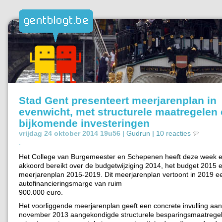
Stad Gent presenteert meerjarenplan in
evenwicht, met structurele maatregelen
bijkomende investeringen
vrijdag 24 oktober 2014 19u56 |
Gudrun
|
10 reacties
.
Het College van Burgemeester en Schepenen heeft deze week ee
akkoord bereikt over de budgetwijziging 2014, het budget 2015 
meerjarenplan 2015-2019. Dit meerjarenplan vertoont in 2019 ee
autofinancieringsmarge van ruim
900.000 euro.
Het voorliggende meerjarenplan geeft een concrete invulling aan
november 2013 aangekondigde structurele besparingsmaatregel