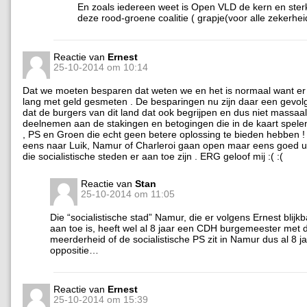
En zoals iedereen weet is Open VLD de kern en ste
deze rood-groene coalitie ( grapje(voor alle zekerhei
Reactie van
Ernest
25-10-2014 om 10:14
Dat we moeten besparen dat weten we en het is normaal want er 
lang met geld gesmeten . De besparingen nu zijn daar een gevol
dat de burgers van dit land dat ook begrijpen en dus niet massaal
deelnemen aan de stakingen en betogingen die in de kaart spele
, PS en Groen die echt geen betere oplossing te bieden hebben 
eens naar Luik, Namur of Charleroi gaan open maar eens goed 
die socialistische steden er aan toe zijn . ERG geloof mij :( :(
Reactie van
Stan
25-10-2014 om 11:05
Die “socialistische stad” Namur, die er volgens Ernest blijk
aan toe is, heeft wel al 8 jaar een CDH burgemeester met 
meerderheid of de socialistische PS zit in Namur dus al 8 ja
oppositie…
Reactie van
Ernest
25-10-2014 om 15:39