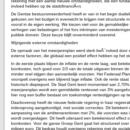
rekening met een aantal nieuwe omstandigheden, die een fund
invloed hebben op de stadsfinanciÃ«n.
De Gentse bestuursmeerderheid heeft er van in het begin duideli
gekozen om het budget in evenwicht te krijgen met structurele m
vooral in de eigen werking. We kiezen niet voor de gemakkelijke
verhogen van belastingen of het fors inkrimpen van investeringen
publiek domein. Deze keuze blijft onverminderd overeind.
Wijzigende externe omstandigheden
De opmaak van het meerjarenplan werd sterk beÃ¯nvloed door 
externe factoren, die globaal een positief effect hebben op het st
In de eerste plaats blijven de inflatie en de rente laag, wat betek
loonkosten, toch goed voor 2/3 van de totale uitgaven binnen d
minder snel stijgen dan aanvankelijk voorzien. Het Federaal Pla
voorspelt overigens een blijvend lage inflatie. Ook de rente staa
historisch dieptepunt. De Stad Gent leent momenteel aan 2,70%.
meerjarenplan wordt een gemiddelde rentevoet van 3% aangeh
hier nog een buffer bestaat om toekomstige rentestijgingen op t
Daarbovenop heeft de nieuwe federale regering in haar regeera
indexsprong aangekondigd, met sociale correcties. Dit betekent 
aanpassing van de ambtenarenlonen met 2%, die voorzien was i
wordt overgeslagen. Dit heeft uiteraard een betekenisvol effect 
loonkosten. Voor de ganse Groep Gent gaat het structureel over
miljoen euro. Dit bedrag houdt overigens rekening met de sociale