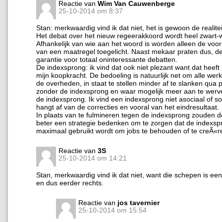
Reactie van
Wim Van Cauwenberge
25-10-2014 om 8:37
Stan: merkwaardig vind ik dat niet, het is gewoon de realitei
Het debat over het nieuw regeerakkoord wordt heel zwart-w
Afhankelijk van wie aan het woord is worden alleen de voor
van een maatregel toegelicht. Naast mekaar praten dus, de
garantie voor totaal oninteressante debatten.
De indexsprong: ik vind dat ook niet plezant want dat heeft
mijn koopkracht. De bedoeling is natuurlijk net om alle wer
de overheden, in staat te stellen minder af te slanken qua
zonder de indexsprong en waar mogelijk meer aan te wer
de indexsprong. Ik vind een indexsprong niet asociaal of soc
hangt af van de correcties en vooral van het eindresultaat.
In plaats van te fulmineren tegen de indexsprong zouden 
beter een strategie bedenken om te zorgen dat de indexsp
maximaal gebruikt wordt om jobs te behouden of te creÃ«r
Reactie van
3S
25-10-2014 om 14:21
Stan, merkwaardig vind ik dat niet, want die schepen is ee
en dus eerder rechts.
Reactie van
jos tavernier
25-10-2014 om 15:54