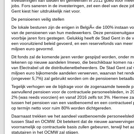
investeringen van steden en gemeenten in 2012 goed voor mee
jobs. Fors saneren in de investeringen, zet een deel van deze jo
Gent kiest hier uitdrukkelijk niet voor.
De pensioenen veilig stellen
De lokale besturen zijn de enigen in BelgiÃ« die 100% instaan vo
van de pensioenen van hun medewerkers. Deze pensioenuitgave
voorbije jaren fors gestegen. Gelukkig heeft de Stad Gent in de v
een vooruitziend beleid gevoerd, en een reservefonds van meer
miljoen euro gevormd.
Dit fonds zal de komende jaren verder gespijsd worden, onder m
tekenen op nieuwe aandelen Imewo, die beschikbaar komen na d
van Electrabel uit de distributienetbeheerders. De Stad Gent zal
miljoen euro bijkomende aandelen verwerven, waarvan het ren
(ongeveer 5,7%) zal gebruikt worden om de pensioenen betaalb
Tegelijk verhogen we de bijdrage voor de zogenaamde tweede pij
aanvullend pensioen voor de contractuele personeelsleden, in 2
2% (was reeds voorzien) en vanaf 2016 zelfs tot 3%. Hiermee zal
tussen het pensioen van een vastbenoemd en een contractueel 
op termijn netto voor ruim 80% worden dichtgereden.
Daarnaast trekken we het aandeel vastbenoemde personeelslede
tussen Stad en OCMW. Dit betekent dat de nieuwe aanwervinge
voornamelijk op contractuele basis zullen gebeuren, terwijl het a
statutairen in het OCMW zal stijgen.