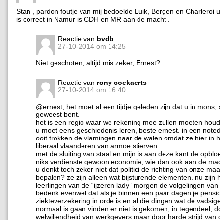
Stan , pardon foutje van mij bedoelde Luik, Bergen en Charleroi
is correct in Namur is CDH en MR aan de macht .
Reactie van
bvdb
27-10-2014 om 14:25
Niet geschoten, altijd mis zeker, Ernest?
Reactie van
rony coekaerts
27-10-2014 om 16:40
@ernest, het moet al een tijdje geleden zijn dat u in mons,
geweest bent.
het is een regio waar we rekening mee zullen moeten houd
u moet eens geschiedenis leren, beste ernest. in een note
ooit trokken de vlamingen naar de walen omdat ze hier in h
liberaal vlaanderen van armoe stierven.
met de sluiting van staal en mijn is aan deze kant de opbl
niks verdienste gewoon economie, wie dan ook aan de ma
u denkt toch zeker niet dat politici de richting van onze ma
bepalen? ze zijn alleen wat bijsturende elementen. nu zijn 
leerlingen van de “ijzeren lady” morgen de volgelingen van
bedenk evenwel dat als je binnen een paar dagen je pensioe
ziekteverzekering in orde is en al die dingen wat de vadsig
normaal is gaan vinden er niet is gekomen, in tegendeel, d
welwillendheid van werkgevers maar door harde strijd van 