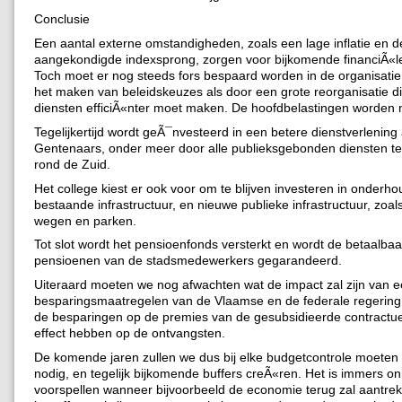
Conclusie
Een aantal externe omstandigheden, zoals een lage inflatie en d
aangekondigde indexsprong, zorgen voor bijkomende financiÃ«l
Toch moet er nog steeds fors bespaard worden in de organisatie
het maken van beleidskeuzes als door een grote reorganisatie d
diensten efficiÃ«nter moet maken. De hoofdbelastingen worden 
Tegelijkertijd wordt geÃ¯nvesteerd in een betere dienstverlening
Gentenaars, onder meer door alle publieksgebonden diensten t
rond de Zuid.
Het college kiest er ook voor om te blijven investeren in onderh
bestaande infrastructuur, en nieuwe publieke infrastructuur, zoal
wegen en parken.
Tot slot wordt het pensioenfonds versterkt en wordt de betaalba
pensioenen van de stadsmedewerkers gegarandeerd.
Uiteraard moeten we nog afwachten wat de impact zal zijn van e
besparingsmaatregelen van de Vlaamse en de federale regerin
de besparingen op de premies van de gesubsidieerde contractue
effect hebben op de ontvangsten.
De komende jaren zullen we dus bij elke budgetcontrole moeten 
nodig, en tegelijk bijkomende buffers creÃ«ren. Het is immers on
voorspellen wanneer bijvoorbeeld de economie terug zal aantre