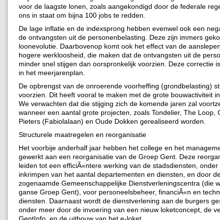
voor de laagste lonen, zoals aangekondigd door de federale reger
ons in staat om bijna 100 jobs te redden.
De lage inflatie en de indexsprong hebben evenwel ook een negat
de ontvangsten uit de personenbelasting. Deze zijn immers gek
loonevolutie. Daarbovenop komt ook het effect van de aanslepen
hogere werkloosheid, die maken dat de ontvangsten uit de pers
minder snel stijgen dan oorspronkelijk voorzien. Deze correctie
in het meerjarenplan.
De opbrengst van de onroerende voorheffing (grondbelasting) st
voorzien. Dit heeft vooral te maken met de grote bouwactiviteit i
We verwachten dat die stijging zich de komende jaren zal voortz
wanneer een aantal grote projecten, zoals Tondelier, The Loop, 
Pieters (Fabiolalaan) en Oude Dokken gerealiseerd worden.
Structurele maatregelen en reorganisatie
Het voorbije anderhalf jaar hebben het college en het managem
gewerkt aan een reorganisatie van de Groep Gent. Deze reorgan
leiden tot een efficiÃ«ntere werking van de stadsdiensten, onde
inkrimpen van het aantal departementen en diensten, en door d
zogenaamde Gemeenschappelijke Dienstverleningscentra (die w
ganse Groep Gent), voor personeelsbeheer, financiÃ«n en techn
diensten. Daarnaast wordt de dienstverlening aan de burgers ges
onder meer door de invoering van een nieuw loketconcept, de ve
GentInfo, en de uitbouw van het e-loket.