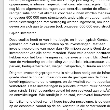
opgenomen, is intussen ingevuld met concrete maatregelen. Er bl
nog kleine algemene bedragen over, enerzijds omdat de effecte
reorganisatie nog niet allemaal concreet kunnen worden toege
(ongeveer 600 000 euro structureel), anderzijds omdat een aant
retributieverhogingen met vertraging worden ingevoerd, om ieder
geven om zich aan te passen (ook ongeveer 600 000 euro struct
Blijven investeren
Deze coalitie heeft er van in het begin, en in een typisch Gentse t
gekozen om niet te beknibbelen op de investeringen. Met een
investeringsvolume van meer dan 465 miljoen euro is Gent de gr
investeerder van alle centrumsteden. Waar vele andere besture
hebben voor het fors inkrimpen van de investeringen, blijft Gent 
voor de verbetering en uitbreiding van publieke infrastructuur, zo
parken, bedrijventerreinen, wegen, fietspaden, culturele en sporti
Dit grote investeringsprogramma is niet alleen nodig om de infras
goede staat te houden, maar ook om de gevolgen van de forse
bevolkingstoename op te vangen, en de kwaliteit van het openb
verbeteren. Deze investeringen in publieke infrastructuur hebben
jaren (sinds 1995) bovendien geleid tot een veelvoud aan privÃ©
en ontwikkelingen. Wie rondkijkt in de stad, ziet overal bouwwer
Een bijkomend effect van dit hoge investeringsvolume, is de guns
op de economie, vooral op de bouwsector. In die sector waren d