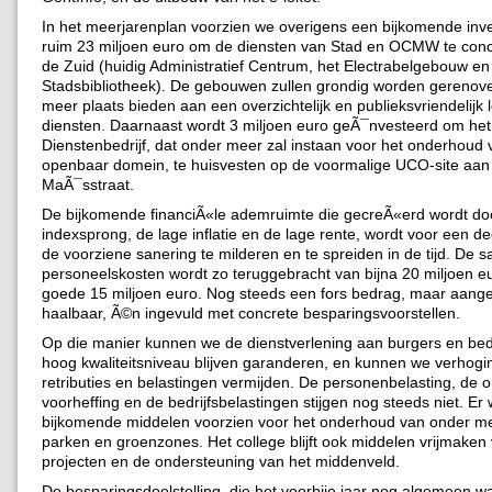
In het meerjarenplan voorzien we overigens een bijkomende inv
ruim 23 miljoen euro om de diensten van Stad en OCMW te con
de Zuid (huidig Administratief Centrum, het Electrabelgebouw en
Stadsbibliotheek). De gebouwen zullen grondig worden gerenov
meer plaats bieden aan een overzichtelijk en publieksvriendelijk l
diensten. Daarnaast wordt 3 miljoen euro geÃ¯nvesteerd om het 
Dienstenbedrijf, dat onder meer zal instaan voor het onderhoud 
openbaar domein, te huisvesten op de voormalige UCO-site aan
MaÃ¯sstraat.
De bijkomende financiÃ«le ademruimte die gecreÃ«erd wordt do
indexsprong, de lage inflatie en de lage rente, wordt voor een d
de voorziene sanering te milderen en te spreiden in de tijd. De s
personeelskosten wordt zo teruggebracht van bijna 20 miljoen e
goede 15 miljoen euro. Nog steeds een fors bedrag, maar aang
haalbaar, Ã©n ingevuld met concrete besparingsvoorstellen.
Op die manier kunnen we de dienstverlening aan burgers en bed
hoog kwaliteitsniveau blijven garanderen, en kunnen we verhog
retributies en belastingen vermijden. De personenbelasting, de 
voorheffing en de bedrijfsbelastingen stijgen nog steeds niet. Er
bijkomende middelen voorzien voor het onderhoud van onder me
parken en groenzones. Het college blijft ook middelen vrijmaken 
projecten en de ondersteuning van het middenveld.
De besparingsdoelstelling, die het voorbije jaar nog algemeen w