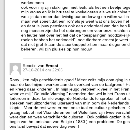
werknemers.
ook voor mij zijn stakingen niet leuk. als het een beetje teg
mijn vrouw en ik in brussel te koekeloeren als we uit china
we zijn dan meer dan twintig uur onderweg en willen wel in 
maar wat speelt dat een rol? als je weet wat ons boven het
en daar is jouw pensioen ook een onderdeel van dan ben ik 
nog mensen zijn die het opbrengen om voor onze rechten 
en leuter niet over het feit dat de “besparingen noodzakelijk
rooien hebben het verknoeid”, nee dierbare ernest je weet 
dat niet jij of ik aan de stuurknuppel zitten maar diegenen d
beheren. wij zijn pluisjes op hun mouw.
Reactie van
Ernest
27-10-2014 om 22:05
Rony , ken mijn geschiedenis goed ! Meer zelfs mijn oom ging in d
naar de koolmijnen werken aan de overkant van de taalgrens ! 
en kreeg daar kinderen . In mijn jeugd verbleef ik veel in het Fra
waar ze mij ” De Vuile Vlaming ” noemden dan wel in het Frans ui
Iedereen in deze familie weigerde Nederlands te spreken of het t
spreken met uitzondering uiteraard van mijn oom die Nederlands
klapte . Voor de rest werd er met onze taal en cultuur gelachen . 
graag hebt of niet Vlaanderen en het Walenland zijn twee verschi
werelden en twee verschillende culturen . Ook politiek gezien is d
begin van het ontstaan van Belgie ( 1830 ) een probleem .De ge
ons land bewijst dat iedere dag weer !