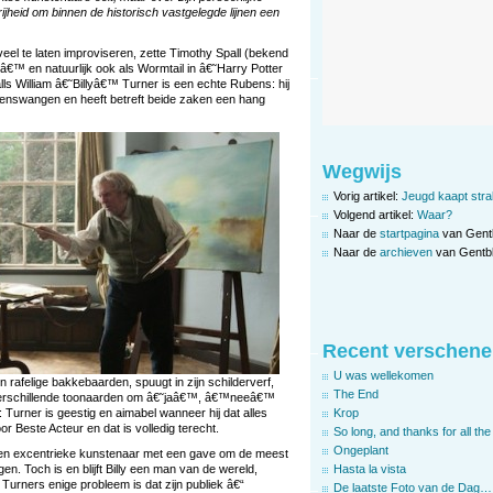
ijheid om binnen de historisch vastgelegde lijnen een
veel te laten improviseren, zette Timothy Spall (bekend
™ en natuurlijk ook als Wormtail in â€˜Harry Potter
ls William â€˜Billyâ€™ Turner is een echte Rubens: hij
enswangen en heeft betreft beide zaken een hang
Wegwijs
Vorig artikel:
Jeugd kaapt stra
Volgend artikel:
Waar?
Naar de
startpagina
van Gent
Naar de
archieven
van Gentbl
Recent verschene
U was wellekomen
 rafelige bakkebaarden, spuugt in zijn schilderverf,
The End
n verschillende toonaarden om â€˜jaâ€™, â€™neeâ€™
: Turner is geestig en aimabel wanneer hij dat alles
Krop
or Beste Acteur en dat is volledig terecht.
So long, and thanks for all the 
Ongeplant
e en excentrieke kunstenaar met een gave om de meest
n. Toch is en blijft Billy een man van de wereld,
Hasta la vista
 Turners enige probleem is dat zijn publiek â€“
De laatste Foto van de Dag…