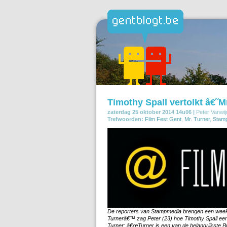
Timothy Spall vertolkt â€˜
zaterdag 25 oktober 2014 14u06 |
Peter Vanwij
Trefwoorden:
Film Fest Gent
,
Mr. Turner
,
Stam
De reporters van Stampmedia brengen een week l
Turnerâ€™ zag Peter (23) hoe Timothy Spall een
Turner: â€œTurner is een van de belangrijkste Br