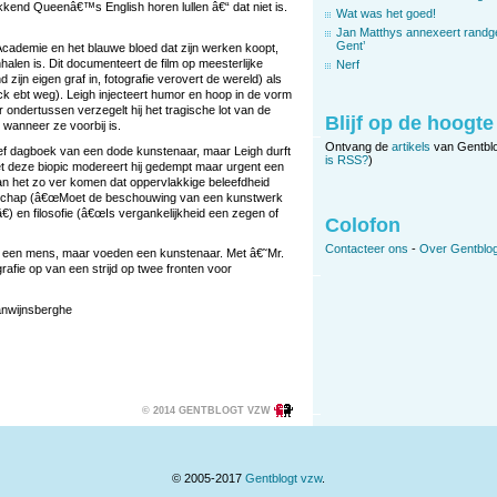
kkend Queenâ€™s English horen lullen â€“ dat niet is.
Wat was het goed!
Jan Matthys annexeert randg
Gent’
e Academie en het blauwe bloed dat zijn werken koopt,
nhalen is. Dit documenteert de film op meesterlijke
Nerf
zijn eigen graf in, fotografie verovert de wereld) als
ack ebt weg). Leigh injecteert humor en hoop in de vorm
r ondertussen verzegelt hij het tragische lot van de
Blijf op de hoogte
wanneer ze voorbij is.
Ontvang de
artikels
van Gentbl
tief dagboek van een dode kunstenaar, maar Leigh durft
is RSS?
)
Met deze biopic modereert hij gedempt maar urgent een
n het zo ver komen dat oppervlakkige beleefdheid
enschap (â€œMoet de beschouwing van een kunstwerk
) en filosofie (â€œIs vergankelijkheid een zegen of
Colofon
Contacteer ons
-
Over Gentblog
aan een mens, maar voeden een kunstenaar. Met â€˜Mr.
afie op van een strijd op twee fronten voor
anwijnsberghe
© 2014 GENTBLOGT VZW
© 2005-2017
Gentblogt vzw
.