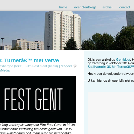
home
over Gentblogt
archief
contact
Mr. Turnerâ€™ met verve
Dit is een artikel op
Gentblogt
. 
op zaterdag 25 oktober 2014 om
nsberghe (tekst), Film Fest Gent (beeld)
|
reageer
Spall vertolkt â€˜Mr. Turnerâ€
pMedia
.
Het kreeg de volgende trefwoo
U kan hier op dit ogenblik niet 
ang verslag uit vanop het Film Fest Gent. In â€˜Mr.
 fenomenale vertolking ten beste geeft van J.M.W.
itse kunstenaars ooit, maar over zijn persoonlijke