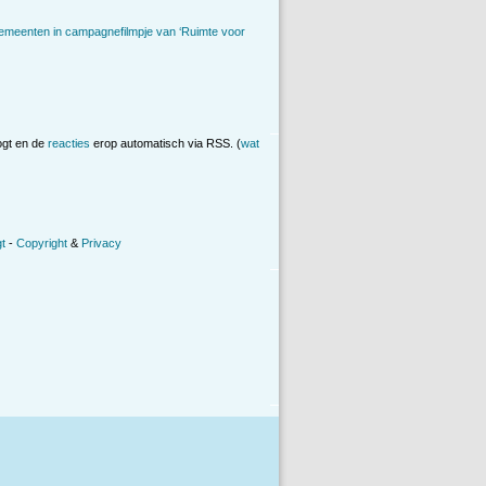
emeenten in campagnefilmpje van ‘Ruimte voor
ogt en de
reacties
erop automatisch via RSS. (
wat
t
-
Copyright
&
Privacy