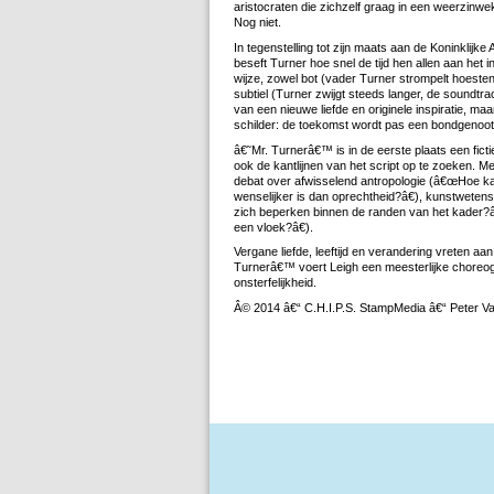
aristocraten die zichzelf graag in een weerzinwe
Nog niet.
In tegenstelling tot zijn maats aan de Koninklijk
beseft Turner hoe snel de tijd hen allen aan het i
wijze, zowel bot (vader Turner strompelt hoestend 
subtiel (Turner zwijgt steeds langer, de soundtr
van een nieuwe liefde en originele inspiratie, maa
schilder: de toekomst wordt pas een bondgenoot 
â€˜Mr. Turnerâ€™ is in de eerste plaats een fic
ook de kantlijnen van het script op te zoeken. 
debat over afwisselend antropologie (â€œHoe ka
wenselijker is dan oprechtheid?â€), kunstwet
zich beperken binnen de randen van het kader?â€
een vloek?â€).
Vergane liefde, leeftijd en verandering vreten 
Turnerâ€™ voert Leigh een meesterlijke choreogr
onsterfelijkheid.
Â© 2014 â€“ C.H.I.P.S. StampMedia â€“ Peter V