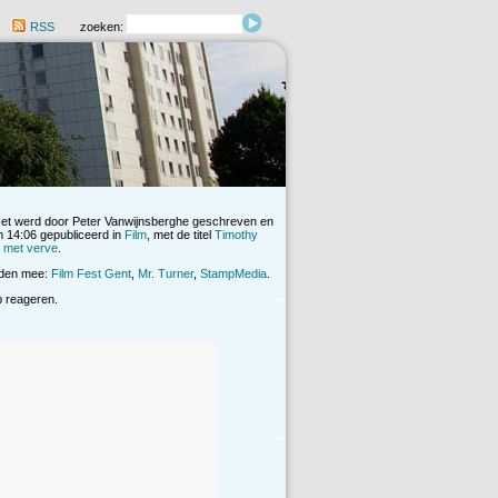
RSS
zoeken:
Het werd door Peter Vanwijnsberghe geschreven en
 14:06 gepubliceerd in
Film
, met de titel
Timothy
™ met verve
.
rden mee:
Film Fest Gent
,
Mr. Turner
,
StampMedia
.
op reageren.