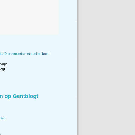
ks Drongenplein met spel en feest
blogt
ogt
n op Gentblogt
fish
.