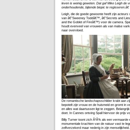
leven is weinig geweten. Dat gaf Mike Leigh de vr
onderhoudende, bijtende biopic te regisseren.â€
Leigh, die de goede gewoonte heeft zijn acteurs 
van â€˜Sweeney Toddâ€™, â€˜Secrets and Liesâ€
and the Goblet of Fireâ€™) voor de camera. Spal
houdt evenveel van vrouwen als van malse vark
naar overvloed.
De romantische landschapsschilder krabt aan zijn
bepotelt zijn vrouw en de huismeid en gromt i
en alles wat daartussen ligt te zeggen. Belangrijk
doet. In Cannes ontving Spall hiervoor de prijs vo
Billy Turner toont zich Ã³Ã³k als een vermaard
monumentale krachten van de natuur vast te legge
zelfverzekerd maar nederig in zijn menselijkheid.