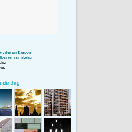
te vallen aan Dampoort
iljoen per afschakeling
blogt
ogt
n de dag