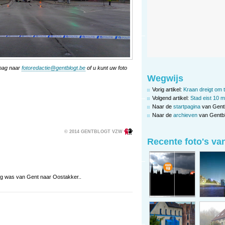
 mag naar
fotoredactie@gentblogt.be
of u kunt uw foto
Wegwijs
Vorig artikel:
Kraan dreigt om 
Volgend artikel:
Stad eist 10 m
Naar de
startpagina
van Gent
Naar de
archieven
van Gentbl
© 2014 GENTBLOGT VZW
Recente foto's va
eg was van Gent naar Oostakker..