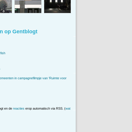
n op Gentblogt
fish
.
emeenten in campagnefilmpje van ‘Ruimte voor
ogt en de
reacties
erop automatisch via RSS. (
wat