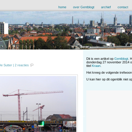
home
over Gentblogt
archief
contact
Dit is een artikel op
Gentblogt
. 
donderdag 27 november 2014 om
e Sutter
|
2 reacties
titel
Kraan
.
Het kreeg de volgende trefwoo
U kan hier op dit ogenblik niet 