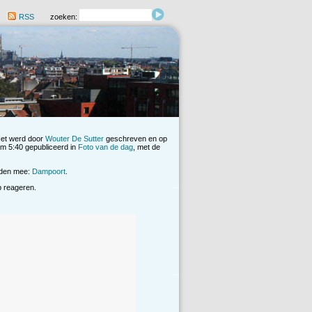
RSS
zoeken:
Het werd door
Wouter De Sutter
geschreven en op
 5:40 gepubliceerd in
Foto van de dag
, met de
rden mee:
Dampoort
.
op reageren.