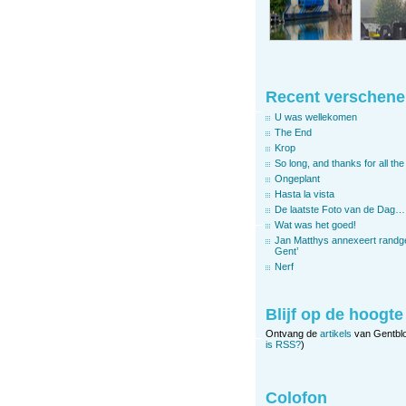
Recent verschene
U was wellekomen
The End
Krop
So long, and thanks for all the 
Ongeplant
Hasta la vista
De laatste Foto van de Dag…
Wat was het goed!
Jan Matthys annexeert randg
Gent’
Nerf
Blijf op de hoogte
Ontvang de
artikels
van Gentbl
is RSS?
)
Colofon