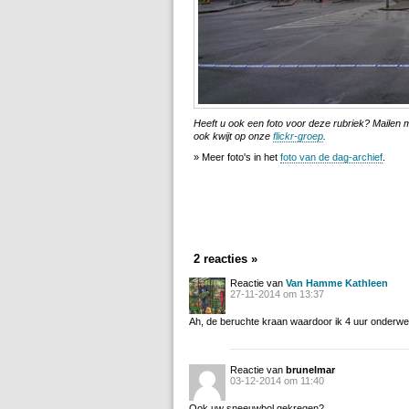
Heeft u ook een foto voor deze rubriek? Mailen
ook kwijt op onze
flickr-groep
.
» Meer foto's in het
foto van de dag-archief
.
2 reacties »
Reactie van
Van Hamme Kathleen
27-11-2014 om 13:37
Ah, de beruchte kraan waardoor ik 4 uur onderw
Reactie van
brunelmar
03-12-2014 om 11:40
Ook uw sneeuwbol gekregen?